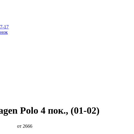
07-17
онок
gen Polo 4 пок., (01-02)
от 2666