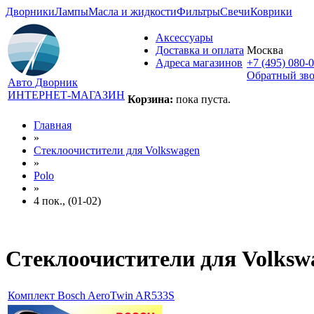
Дворники
Лампы
Масла и жидкости
Фильтры
Свечи
Коврики
Аксессуары
Доставка и оплата
Москва
Адреса магазинов
+7 (495) 080-
Обратный зв
Авто Дворник
ИНТЕРНЕТ-МАГАЗИН
Корзина:
пока пуста.
Главная
»
Стеклоочистители для
Volkswagen
»
Polo
»
4 пок., (01-02)
Стеклоочистители для
Volkswa
Комплект Bosch AeroTwin AR533S