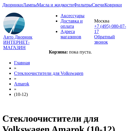
Дворники
Лампы
Масла и жидкости
Фильтры
Свечи
Коврики
Аксессуары
Доставка и
Москва
оплата
+7 (495) 080-07-
Адреса
17
магазинов
Обратный
Авто Дворник
звонок
ИНТЕРНЕТ-
МАГАЗИН
Корзина:
пока пуста.
Главная
»
Стеклоочистители для
Volkswagen
»
Amarok
»
(10-12)
Стеклоочистители для
Volkswagen Amarok (10-12)