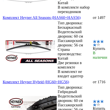
Китай
В комплекте набор
переходников
Комплект Heyner All Seasons (HAS60+HAS56)
от 1497
Тип дворника:
Бескаркасный
Водительский
дворник: 60 см
Пассажирский
дворник: 56 см
Купить
Страна
В
производства:
наличии
Китай
Две резинки в
комплекте
В комплект не
входит адаптер
Комплект Heyner Hybrid (HG60+HG56)
от 1716
Тип дворника:
Гибридный
Водительский
дворник: 60 см
Пассажирский
Купить
дворник: 56 см