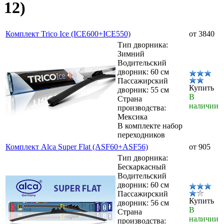
12)
Комплект Trico Ice (ICE600+ICE550)
от 3840
Тип дворника:
Зимний
Водительский
дворник: 60 см
Пассажирский
Купить
дворник: 55 см
В
Страна
наличии
производства:
Мексика
В комплекте набор
переходников
Комплект Alca Super Flat (ASF60+ASF56)
от 905
Тип дворника:
Бескаркасный
Водительский
дворник: 60 см
Пассажирский
Купить
дворник: 56 см
В
Страна
наличии
производства: