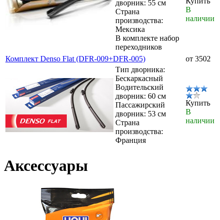
Купить
дворник: 55 см
В
Страна
наличии
производства:
Мексика
В комплекте набор
переходников
Комплект Denso Flat (DFR-009+DFR-005)
от 3502
Тип дворника:
Бескаркасный
Водительский
дворник: 60 см
Купить
Пассажирский
В
дворник: 53 см
наличии
Страна
производства:
Франция
Аксессуары