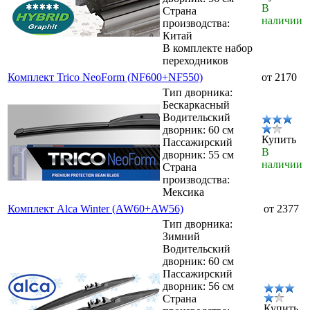
В
Страна
наличии
производства:
Китай
В комплекте набор
переходников
Комплект Trico NeoForm (NF600+NF550)
от 2170
Тип дворника:
Бескаркасный
Водительский
дворник: 60 см
Купить
Пассажирский
В
дворник: 55 см
наличии
Страна
производства:
Мексика
Комплект Alca Winter (AW60+AW56)
от 2377
Тип дворника:
Зимний
Водительский
дворник: 60 см
Пассажирский
дворник: 56 см
Страна
Купить