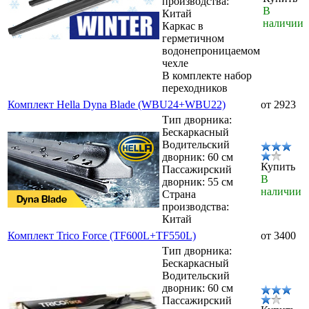
производства:
В
Китай
наличии
Каркас в
герметичном
водонепроницаемом
чехле
В комплекте набор
переходников
Комплект Hella Dyna Blade (WBU24+WBU22)
от 2923
Тип дворника:
Бескаркасный
Водительский
дворник: 60 см
Купить
Пассажирский
В
дворник: 55 см
наличии
Страна
производства:
Китай
Комплект Trico Force (TF600L+TF550L)
от 3400
Тип дворника:
Бескаркасный
Водительский
дворник: 60 см
Пассажирский