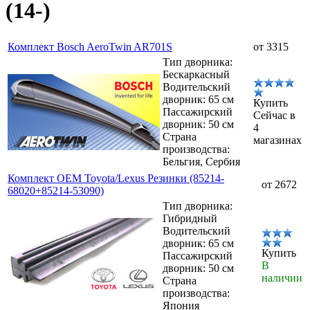
(14-)
Комплект Bosch AeroTwin AR701S
от 3315
Тип дворника:
Бескаркасный
Водительский
дворник: 65 см
Купить
Пассажирский
Сейчас в
дворник: 50 см
4
Страна
магазинах
производства:
Бельгия, Сербия
Комплект OEM Toyota/Lexus Резинки (85214-
от 2672
68020+85214-53090)
Тип дворника:
Гибридный
Водительский
дворник: 65 см
Купить
Пассажирский
В
дворник: 50 см
наличии
Страна
производства:
Япония