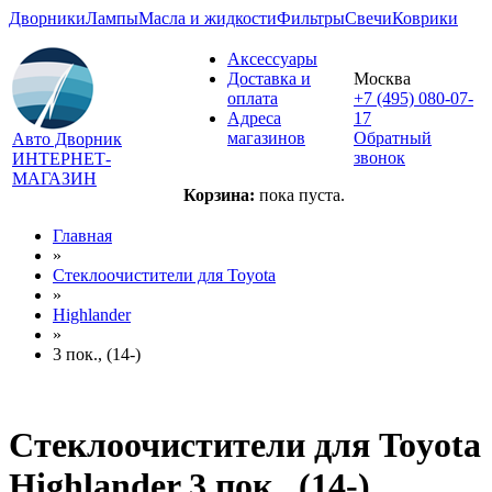
Дворники
Лампы
Масла и жидкости
Фильтры
Свечи
Коврики
Аксессуары
Доставка и
Москва
оплата
+7 (495) 080-07-
Адреса
17
магазинов
Обратный
Авто Дворник
звонок
ИНТЕРНЕТ-
МАГАЗИН
Корзина:
пока пуста.
Главная
»
Стеклоочистители для
Toyota
»
Highlander
»
3 пок., (14-)
Стеклоочистители для
Toyota
Highlander 3 пок., (14-)