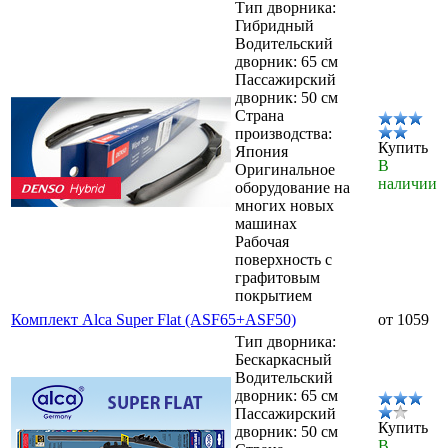
Тип дворника:
Гибридный
Водительский
дворник: 65 см
Пассажирский
дворник: 50 см
Страна
производства:
Купить
Япония
В
Оригинальное
наличии
оборудование на
многих новых
машинах
Рабочая
поверхность с
графитовым
покрытием
Комплект Alca Super Flat (ASF65+ASF50)
от 1059
Тип дворника:
Бескаркасный
Водительский
дворник: 65 см
Пассажирский
Купить
дворник: 50 см
В