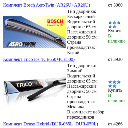
Комплект Bosch AeroTwin (AR26U+AR20U)
от 3060
Тип дворника:
Бескаркасный
Водительский
дворник: 65 см
Купить
Пассажирский
В
дворник: 50 см
наличии
Страна
производства:
Китай
Комплект Trico Ice (ICE650+ICE500)
от 3930
Тип дворника:
Зимний
Водительский
дворник: 65 см
Пассажирский
Купить
дворник: 50 см
В
Страна
наличии
производства:
Мексика
В комплекте набор
переходников
Комплект Denso Hybrid (DUR-065L+DUR-050L)
от 4266