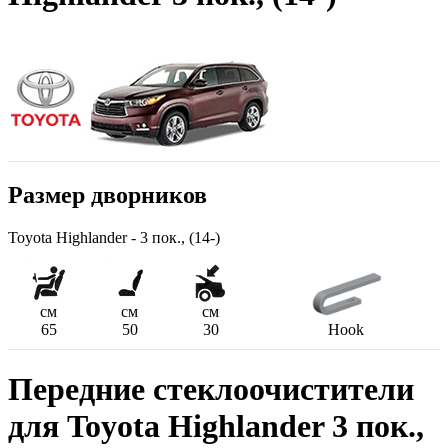
Размер дворников
Toyota Highlander - 3 пок., (14-)
см
см
см
65
50
30
Hook
Передние стеклоочистители
для Toyota Highlander 3 пок.,