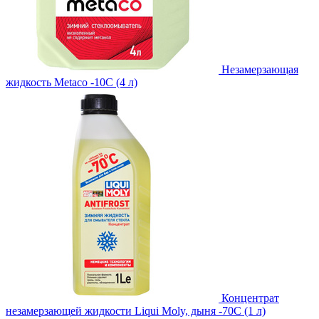
Незамерзающая
жидкость Metaco -10C (4 л)
Концентрат
незамерзающей жидкости Liqui Moly, дыня -70С (1 л)