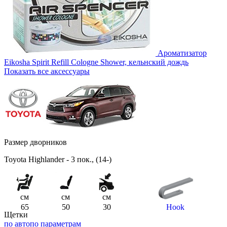
Ароматизатор
Eikosha Spirit Refill Cologne Shower, кельнский дождь
Показать все аксессуары
Размер дворников
Toyota Highlander - 3 пок., (14-)
см
см
см
65
50
30
Hook
Щетки
по авто
по параметрам