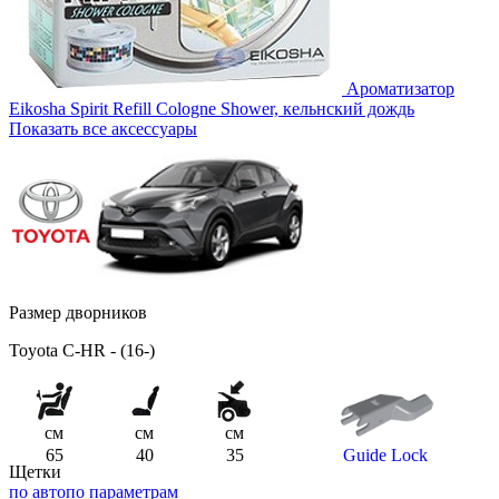
Ароматизатор
Eikosha Spirit Refill Cologne Shower, кельнский дождь
Показать все аксессуары
Размер дворников
Toyota C-HR - (16-)
см
см
см
65
40
35
Guide Lock
Щетки
по авто
по параметрам