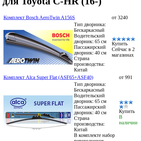
для Toyota C-HR (16-)
Комплект Bosch AeroTwin A156S
от 3240
Тип дворника:
Бескаркасный
Водительский
дворник: 65 см
Купить
Пассажирский
Сейчас в 2
дворник: 40 см
магазинах
Страна
производства:
Китай
Комплект Alca Super Flat (ASF65+ASF40)
от 991
Тип дворника:
Бескаркасный
Водительский
дворник: 65 см
Пассажирский
Купить
дворник: 40 см
В
Страна
наличии
производства:
Китай
В комплекте набор
переходников