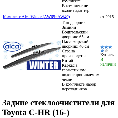
комплекте
В комплект не
входит адаптер
Комплект Alca Winter (AW65+AW40)
от 2015
Тип дворника:
Зимний
Водительский
дворник: 65 см
Пассажирский
дворник: 40 см
Страна
Купить
производства:
В
Китай
наличии
Каркас в
герметичном
водонепроницаемом
чехле
В комплекте набор
переходников
Задние стеклоочистители для
Toyota C-HR (16-)