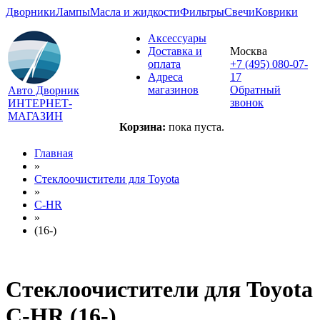
Дворники
Лампы
Масла и жидкости
Фильтры
Свечи
Коврики
Аксессуары
Доставка и
Москва
оплата
+7 (495) 080-07-
Адреса
17
магазинов
Обратный
Авто Дворник
звонок
ИНТЕРНЕТ-
МАГАЗИН
Корзина:
пока пуста.
Главная
»
Стеклоочистители для
Toyota
»
C-HR
»
(16-)
Стеклоочистители для
Toyota
C-HR (16-)