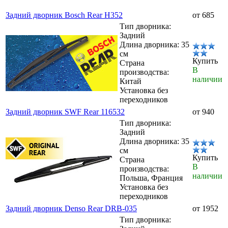
Задний дворник Bosch Rear H352
от 685
Тип дворника:
Задний
Длина дворника: 35
см
Купить
Страна
В
производства:
наличии
Китай
Установка без
переходников
Задний дворник SWF Rear 116532
от 940
Тип дворника:
Задний
Длина дворника: 35
см
Купить
Страна
В
производства:
наличии
Польша, Франция
Установка без
переходников
Задний дворник Denso Rear DRB-035
от 1952
Тип дворника: