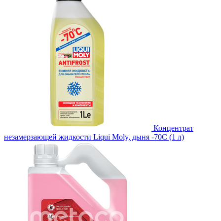
Концентрат
незамерзающей жидкости Liqui Moly, дыня -70С (1 л)