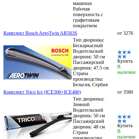
машинах
Рабочая
поверхность с
графитовым
покрытием
Комплект Bosch AeroTwin AR503S
от 3276
Тип дворника:
Бескаркасный
Водительский
дворник: 50 см
Купить
Пассажирский
В
дворник: 47.5 см
наличии
Страна
производства:
Бельгия, Сербия
Комплект Trico Ice (ICE500+ICE480)
от 3580
Тип дворника:
Зимний
Водительский
дворник: 50 см
Пассажирский
Купить
дворник: 48 см
В
Страна
наличии
производства: