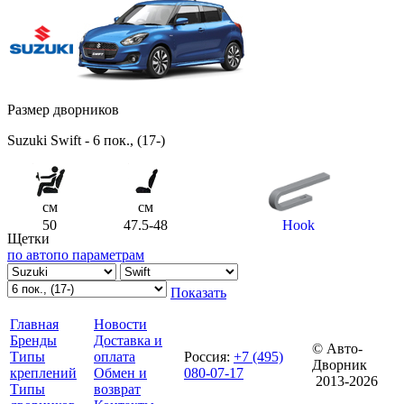
Размер дворников
Suzuki Swift - 6 пок., (17-)
см
см
50
47.5-48
Hook
Щетки
по авто
по параметрам
Показать
Главная
Новости
Бренды
Доставка и
© Авто-
Типы
оплата
Россия
:
+7 (495)
Дворник
креплений
Обмен и
080-07-17
2013-2026
Типы
возврат