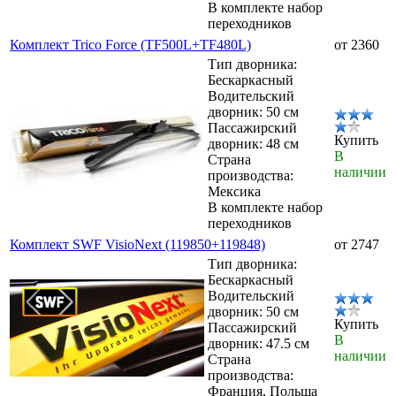
В комплекте набор
переходников
Комплект Trico Force (TF500L+TF480L)
от 2360
Тип дворника:
Бескаркасный
Водительский
дворник: 50 см
Пассажирский
Купить
дворник: 48 см
В
Страна
наличии
производства:
Мексика
В комплекте набор
переходников
Комплект SWF VisioNext (119850+119848)
от 2747
Тип дворника:
Бескаркасный
Водительский
дворник: 50 см
Купить
Пассажирский
В
дворник: 47.5 см
наличии
Страна
производства:
Франция, Польша