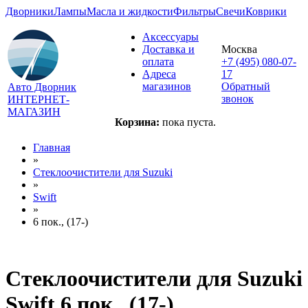
Дворники
Лампы
Масла и жидкости
Фильтры
Свечи
Коврики
Аксессуары
Доставка и
Москва
оплата
+7 (495) 080-07-
Адреса
17
магазинов
Обратный
Авто Дворник
звонок
ИНТЕРНЕТ-
МАГАЗИН
Корзина:
пока пуста.
Главная
»
Стеклоочистители для
Suzuki
»
Swift
»
6 пок., (17-)
Стеклоочистители для
Suzuki
Swift 6 пок., (17-)