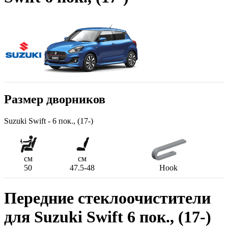
Размер дворников
Suzuki Swift - 6 пок., (17-)
см
см
50
47.5-48
Hook
Передние стеклоочистители
для Suzuki Swift 6 пок., (17-)