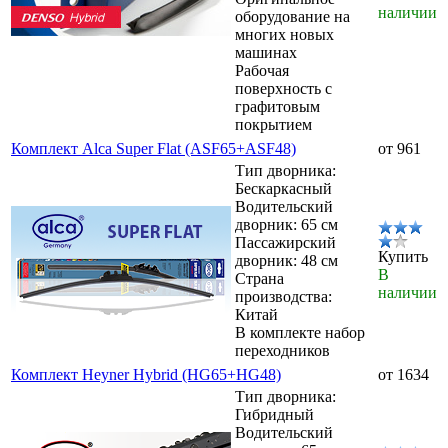
наличии
оборудование на
многих новых
машинах
Рабочая
поверхность с
графитовым
покрытием
Комплект Alca Super Flat (ASF65+ASF48)
от 961
Тип дворника:
Бескаркасный
Водительский
дворник: 65 см
Пассажирский
Купить
дворник: 48 см
В
Страна
наличии
производства:
Китай
В комплекте набор
переходников
Комплект Heyner Hybrid (HG65+HG48)
от 1634
Тип дворника:
Гибридный
Водительский