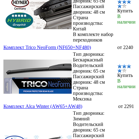
дворник: 65 см
Пассажирский
Купить
дворник: 48 см
В
Страна
наличии
производства:
Китай
В комплекте набор
переходников
Комплект Trico NeoForm (NF650+NF480)
от 2240
Тип дворника:
Бескаркасный
Водительский
дворник: 65 см
Купить
Пассажирский
В
дворник: 48 см
наличии
Страна
производства:
Мексика
Комплект Alca Winter (AW65+AW48)
от 2291
Тип дворника:
Зимний
Водительский
дворник: 65 см
Пассажирский