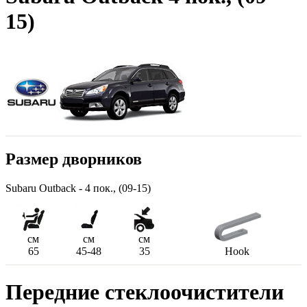
15)
Размер дворников
Subaru Outback - 4 пок., (09-15)
см
см
см
65
45-48
35
Hook
Передние стеклоочистители