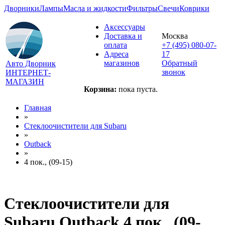
Дворники
Лампы
Масла и жидкости
Фильтры
Свечи
Коврики
Аксессуары
Доставка и
Москва
оплата
+7 (495) 080-07-
Адреса
17
магазинов
Обратный
Авто Дворник
звонок
ИНТЕРНЕТ-
МАГАЗИН
Корзина:
пока пуста.
Главная
»
Стеклоочистители для
Subaru
»
Outback
»
4 пок., (09-15)
Стеклоочистители для
Subaru Outback 4 пок., (09-