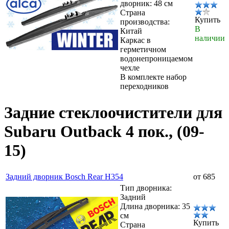
дворник: 48 см
Страна
Купить
производства:
В
Китай
наличии
Каркас в
герметичном
водонепроницаемом
чехле
В комплекте набор
переходников
Задние стеклоочистители для
Subaru Outback 4 пок., (09-
15)
Задний дворник Bosch Rear H354
от 685
Тип дворника:
Задний
Длина дворника: 35
см
Купить
Страна