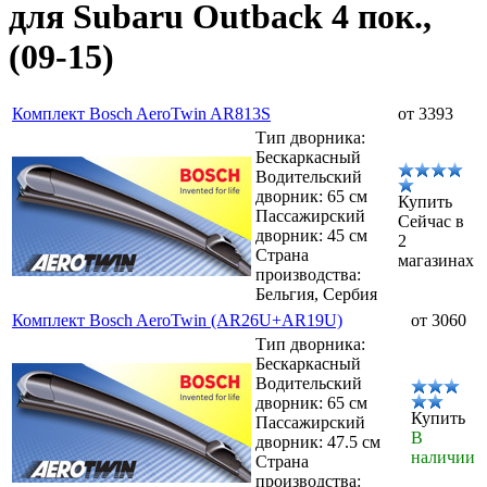
для Subaru Outback 4 пок.,
(09-15)
Комплект Bosch AeroTwin AR813S
от 3393
Тип дворника:
Бескаркасный
Водительский
дворник: 65 см
Купить
Пассажирский
Сейчас в
дворник: 45 см
2
Страна
магазинах
производства:
Бельгия, Сербия
Комплект Bosch AeroTwin (AR26U+AR19U)
от 3060
Тип дворника:
Бескаркасный
Водительский
дворник: 65 см
Купить
Пассажирский
В
дворник: 47.5 см
наличии
Страна
производства: