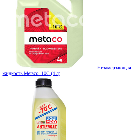
Незамерзающая
жидкость Metaco -10C (4 л)