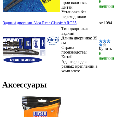
В
производства:
наличии
Китай
Установка без
переходников
Задний дворник Alca Rear Classic ARC35
от 1084
Тип дворника:
Задний
Длина дворника: 35
см
Страна
Купить
производства:
В
Китай
наличии
Адаптеры для
разных креплений в
комплекте
Аксессуары