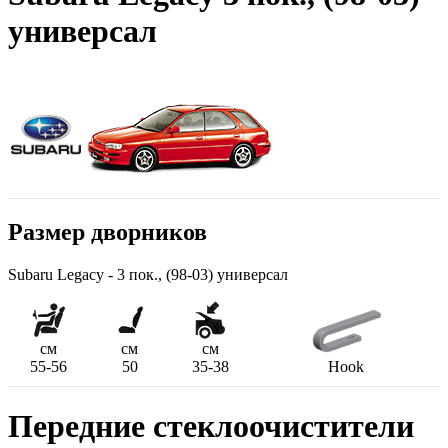
универсал
Размер дворников
Subaru Legacy - 3 пок., (98-03) универсал
см
см
см
55-56
50
35-38
Hook
Передние стеклоочистители