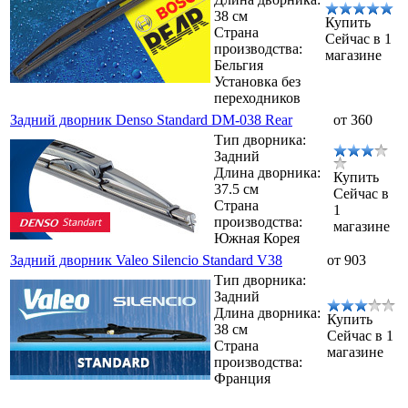
38 см
Купить
Страна
Сейчас в 1
производства:
магазине
Бельгия
Установка без
переходников
Задний дворник Denso Standard DM-038 Rear
от 360
Тип дворника:
Задний
Длина дворника:
Купить
37.5 см
Сейчас в
Страна
1
производства:
магазине
Южная Корея
Задний дворник Valeo Silencio Standard V38
от 903
Тип дворника:
Задний
Длина дворника:
Купить
38 см
Сейчас в 1
Страна
магазине
производства:
Франция