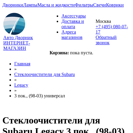
Дворники
Лампы
Масла и жидкости
Фильтры
Свечи
Коврики
Аксессуары
Доставка и
Москва
оплата
+7 (495) 080-07-
Адреса
17
магазинов
Обратный
Авто Дворник
звонок
ИНТЕРНЕТ-
МАГАЗИН
Корзина:
пока пуста.
Главная
»
Стеклоочистители для
Subaru
»
Legacy
»
3 пок., (98-03) универсал
Стеклоочистители для
Subaru Legacy 3 пок., (98-03)