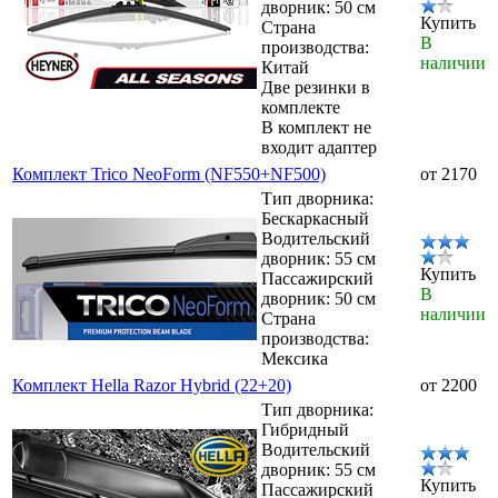
дворник: 50 см
Купить
Страна
В
производства:
наличии
Китай
Две резинки в
комплекте
В комплект не
входит адаптер
Комплект Trico NeoForm (NF550+NF500)
от 2170
Тип дворника:
Бескаркасный
Водительский
дворник: 55 см
Купить
Пассажирский
В
дворник: 50 см
наличии
Страна
производства:
Мексика
Комплект Hella Razor Hybrid (22+20)
от 2200
Тип дворника:
Гибридный
Водительский
дворник: 55 см
Купить
Пассажирский