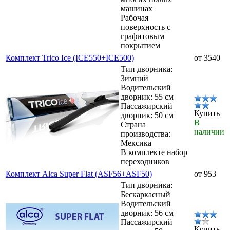
машинах
Рабочая
поверхность с
графитовым
покрытием
Комплект Trico Ice (ICE550+ICE500)
от 3540
Тип дворника:
Зимний
Водительский
дворник: 55 см
Пассажирский
Купить
дворник: 50 см
В
Страна
наличии
производства:
Мексика
В комплекте набор
переходников
Комплект Alca Super Flat (ASF56+ASF50)
от 953
Тип дворника:
Бескаркасный
Водительский
дворник: 56 см
Пассажирский
Купить