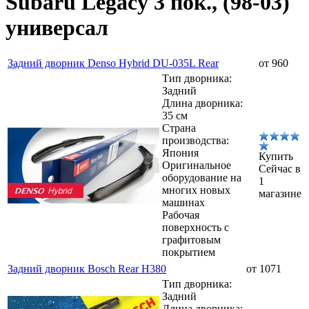
Subaru Legacy 3 пок., (98-03)
универсал
Задний дворник Denso Hybrid DU-035L Rear
от 960
Тип дворника:
Задний
Длина дворника:
35 см
Страна
производства:
Япония
Купить
Оригинальное
Сейчас в
оборудование на
1
многих новых
магазине
машинах
Рабочая
поверхность с
графитовым
покрытием
Задний дворник Bosch Rear H380
от 1071
Тип дворника:
Задний
Длина дворника: