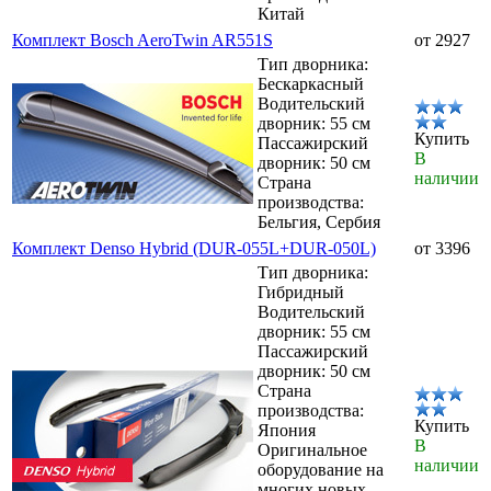
Китай
Комплект Bosch AeroTwin AR551S
от 2927
Тип дворника:
Бескаркасный
Водительский
дворник: 55 см
Купить
Пассажирский
В
дворник: 50 см
наличии
Страна
производства:
Бельгия, Сербия
Комплект Denso Hybrid (DUR-055L+DUR-050L)
от 3396
Тип дворника:
Гибридный
Водительский
дворник: 55 см
Пассажирский
дворник: 50 см
Страна
производства:
Купить
Япония
В
Оригинальное
наличии
оборудование на
многих новых