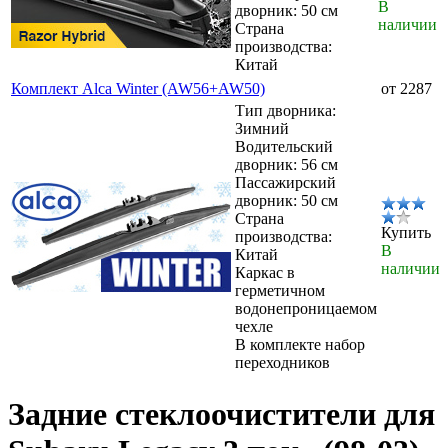
В
дворник: 50 см
наличии
Страна
производства:
Китай
Комплект Alca Winter (AW56+AW50)
от 2287
Тип дворника:
Зимний
Водительский
дворник: 56 см
Пассажирский
дворник: 50 см
Страна
Купить
производства:
В
Китай
наличии
Каркас в
герметичном
водонепроницаемом
чехле
В комплекте набор
переходников
Задние стеклоочистители для