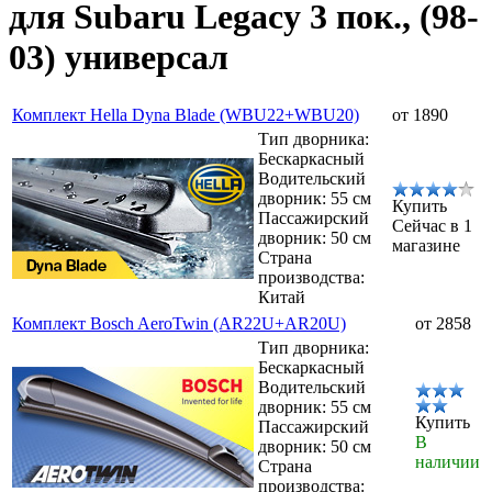
для Subaru Legacy 3 пок., (98-
03) универсал
Комплект Hella Dyna Blade (WBU22+WBU20)
от 1890
Тип дворника:
Бескаркасный
Водительский
дворник: 55 см
Купить
Пассажирский
Сейчас в 1
дворник: 50 см
магазине
Страна
производства:
Китай
Комплект Bosch AeroTwin (AR22U+AR20U)
от 2858
Тип дворника:
Бескаркасный
Водительский
дворник: 55 см
Купить
Пассажирский
В
дворник: 50 см
наличии
Страна
производства: