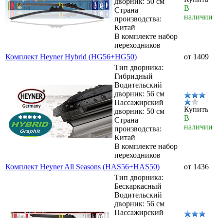
дворник: 50 см
В
Страна
наличии
производства:
Китай
В комплекте набор
переходников
Комплект Heyner Hybrid (HG56+HG50)
от 1409
Тип дворника:
Гибридный
Водительский
дворник: 56 см
Пассажирский
Купить
дворник: 50 см
В
Страна
наличии
производства:
Китай
В комплекте набор
переходников
Комплект Heyner All Seasons (HAS56+HAS50)
от 1436
Тип дворника:
Бескаркасный
Водительский
дворник: 56 см
Пассажирский