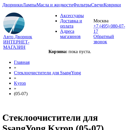
Дворники
Лампы
Масла и жидкости
Фильтры
Свечи
Коврики
Аксессуары
Доставка и
Москва
оплата
+7 (495) 080-07-
Адреса
17
магазинов
Обратный
Авто Дворник
звонок
ИНТЕРНЕТ-
МАГАЗИН
Корзина:
пока пуста.
Главная
»
Стеклоочистители для
SsangYong
»
Kyron
»
(05-07)
Стеклоочистители для
SsangYong Kyron (05-07)