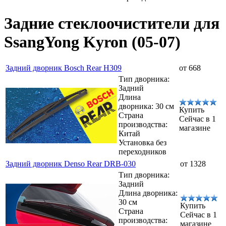
Задние стеклоочистители для
SsangYong Kyron (05-07)
Задний дворник Bosch Rear H309
от 668
Тип дворника:
Задний
Длина
дворника: 30 см
Купить
Страна
Сейчас в 1
производства:
магазине
Китай
Установка без
переходников
Задний дворник Denso Rear DRB-030
от 1328
Тип дворника:
Задний
Длина дворника:
30 см
Купить
Страна
Сейчас в 1
производства:
магазине