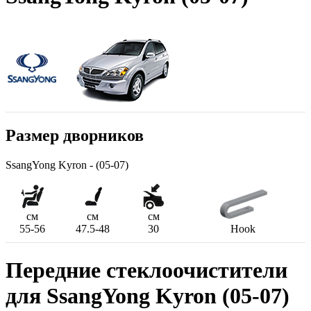
Размер дворников
SsangYong Kyron - (05-07)
см
см
см
55-56
47.5-48
30
Hook
Передние стеклоочистители
для SsangYong Kyron (05-07)