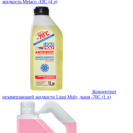
жидкость Metaco -10C (4 л)
Концентрат
незамерзающей жидкости Liqui Moly, дыня -70С (1 л)