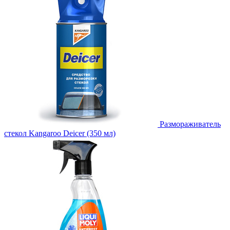
Размораживатель
стекол Kangaroo Deicer (350 мл)