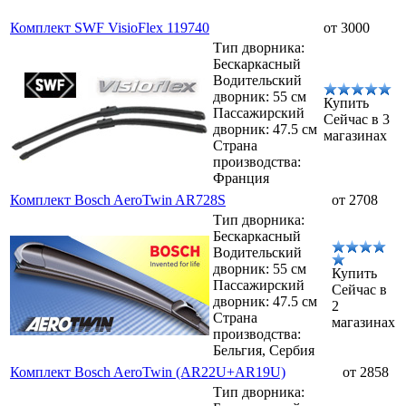
Комплект SWF VisioFlex 119740
от 3000
Тип дворника:
Бескаркасный
Водительский
дворник: 55 см
Купить
Пассажирский
Сейчас в 3
дворник: 47.5 см
магазинах
Страна
производства:
Франция
Комплект Bosch AeroTwin AR728S
от 2708
Тип дворника:
Бескаркасный
Водительский
дворник: 55 см
Купить
Пассажирский
Сейчас в
дворник: 47.5 см
2
Страна
магазинах
производства:
Бельгия, Сербия
Комплект Bosch AeroTwin (AR22U+AR19U)
от 2858
Тип дворника: