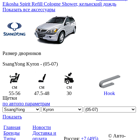
Eikosha Spirit Refill Cologne Shower, кельнский дождь
Показать все аксессуары
Размер дворников
SsangYong Kyron - (05-07)
см
см
см
55-56
47.5-48
30
Hook
Щетки
по авто
по параметрам
Показать
Главная
Новости
Бренды
Доставка и
© Авто-
Типы
оплата
Россия
:
+7 (495)