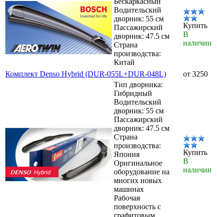
Бескаркасный
Водительский
дворник: 55 см
Купить
Пассажирский
В
дворник: 47.5 см
наличии
Страна
производства:
Китай
Комплект Denso Hybrid (DUR-055L+DUR-048L)
от 3250
Тип дворника:
Гибридный
Водительский
дворник: 55 см
Пассажирский
дворник: 47.5 см
Страна
производства:
Купить
Япония
В
Оригинальное
наличии
оборудование на
многих новых
машинах
Рабочая
поверхность с
графитовым