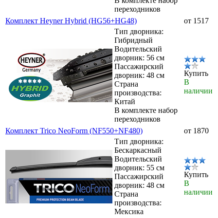
В комплекте набор
переходников
Комплект Heyner Hybrid (HG56+HG48)
от 1517
Тип дворника:
Гибридный
Водительский
дворник: 56 см
Пассажирский
Купить
дворник: 48 см
В
Страна
наличии
производства:
Китай
В комплекте набор
переходников
Комплект Trico NeoForm (NF550+NF480)
от 1870
Тип дворника:
Бескаркасный
Водительский
дворник: 55 см
Купить
Пассажирский
В
дворник: 48 см
наличии
Страна
производства:
Мексика