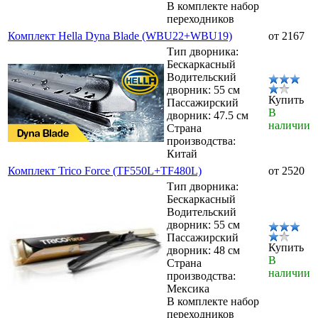
В комплекте набор
переходников
Комплект Hella Dyna Blade (WBU22+WBU19)
от 2167
Тип дворника:
Бескаркасный
Водительский
дворник: 55 см
Купить
Пассажирский
В
дворник: 47.5 см
наличии
Страна
производства:
Китай
Комплект Trico Force (TF550L+TF480L)
от 2520
Тип дворника:
Бескаркасный
Водительский
дворник: 55 см
Пассажирский
Купить
дворник: 48 см
В
Страна
наличии
производства:
Мексика
В комплекте набор
переходников