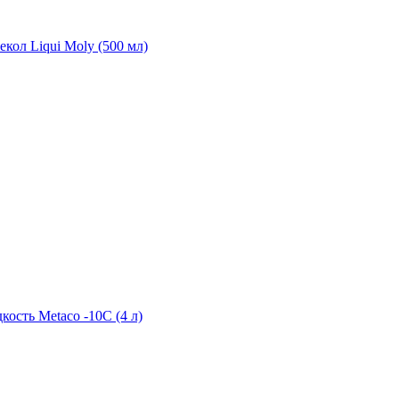
екол Liqui Moly (500 мл)
ость Metaco -10C (4 л)