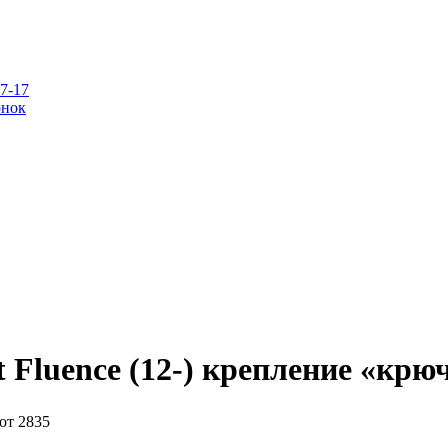
07-17
онок
t Fluence (12-) крепление «крю
от 2835