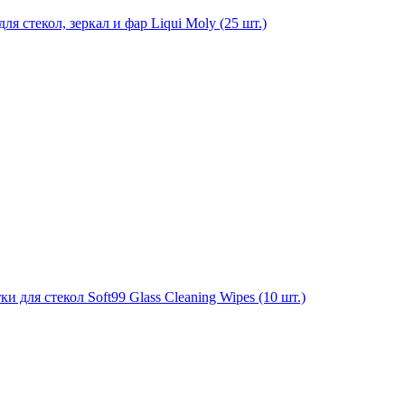
я стекол, зеркал и фар Liqui Moly (25 шт.)
для стекол Soft99 Glass Cleaning Wipes (10 шт.)