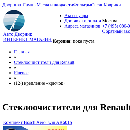
Дворники
Лампы
Масла и жидкости
Фильтры
Свечи
Коврики
Аксессуары
Доставка и оплата
Москва
Адреса магазинов
+7 (495) 080-
Обратный зв
Авто Дворник
ИНТЕРНЕТ-МАГАЗИН
Корзина:
пока пуста.
Главная
»
Стеклоочистители для
Renault
»
Fluence
»
(12-) крепление «крючок»
Стеклоочистители для
Renaul
Комплект Bosch AeroTwin AR601S