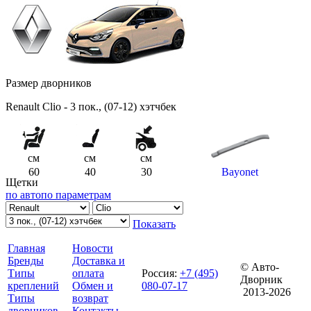
Размер дворников
Renault Clio - 3 пок., (07-12) хэтчбек
см
см
см
60
40
30
Bayonet
Щетки
по авто
по параметрам
Показать
Главная
Новости
Бренды
Доставка и
© Авто-
Типы
оплата
Россия
:
+7 (495)
Дворник
креплений
Обмен и
080-07-17
2013-2026
Типы
возврат
дворников
Контакты