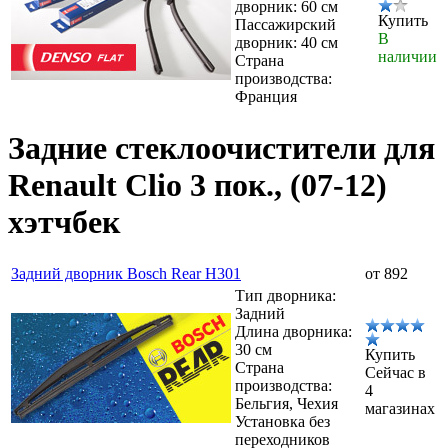
дворник: 60 см
Купить
Пассажирский
В
дворник: 40 см
наличии
Страна
производства:
Франция
Задние стеклоочистители для
Renault Clio 3 пок., (07-12)
хэтчбек
Задний дворник Bosch Rear H301
от 892
Тип дворника:
Задний
Длина дворника:
30 см
Купить
Страна
Сейчас в
производства:
4
Бельгия, Чехия
магазинах
Установка без
переходников