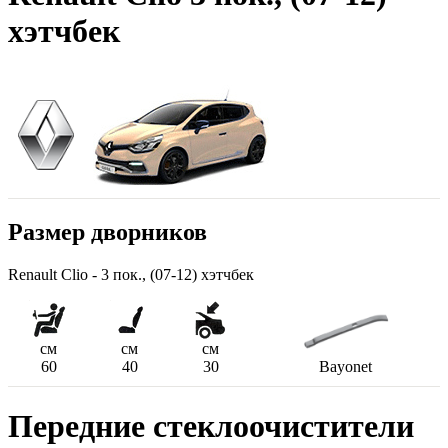
хэтчбек
Размер дворников
Renault Clio - 3 пок., (07-12) хэтчбек
см
см
см
60
40
30
Bayonet
Передние стеклоочистители