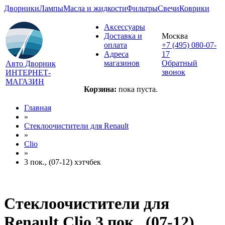
Дворники
Лампы
Масла и жидкости
Фильтры
Свечи
Коврики
Аксессуары
Доставка и
Москва
оплата
+7 (495) 080-07-
Адреса
17
магазинов
Обратный
Авто Дворник
звонок
ИНТЕРНЕТ-
МАГАЗИН
Корзина:
пока пуста.
Главная
»
Стеклоочистители для
Renault
»
Clio
»
3 пок., (07-12) хэтчбек
Стеклоочистители для
Renault Clio 3 пок., (07-12)