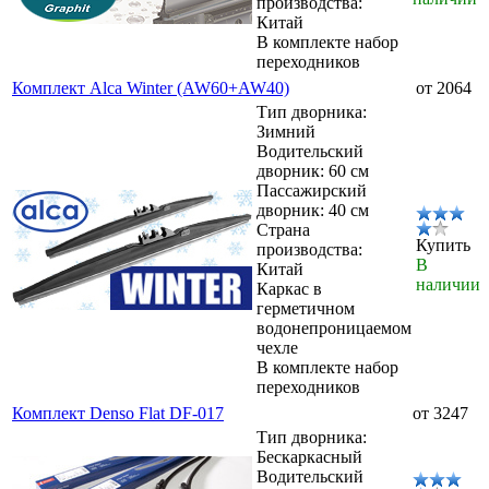
производства:
Китай
В комплекте набор
переходников
Комплект Alca Winter (AW60+AW40)
от 2064
Тип дворника:
Зимний
Водительский
дворник: 60 см
Пассажирский
дворник: 40 см
Страна
Купить
производства:
В
Китай
наличии
Каркас в
герметичном
водонепроницаемом
чехле
В комплекте набор
переходников
Комплект Denso Flat DF-017
от 3247
Тип дворника:
Бескаркасный
Водительский