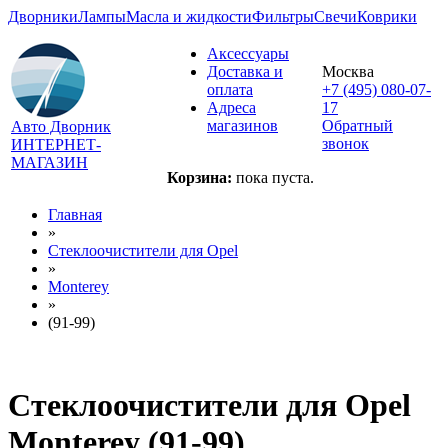
Дворники
Лампы
Масла и жидкости
Фильтры
Свечи
Коврики
Аксессуары
Доставка и
Москва
оплата
+7 (495) 080-07-
Адреса
17
магазинов
Обратный
Авто Дворник
звонок
ИНТЕРНЕТ-
МАГАЗИН
Корзина:
пока пуста.
Главная
»
Стеклоочистители для
Opel
»
Monterey
»
(91-99)
Стеклоочистители для
Opel
Monterey (91-99)