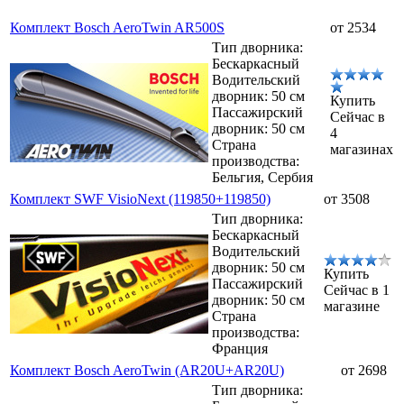
Комплект Bosch AeroTwin AR500S
от 2534
Тип дворника:
Бескаркасный
Водительский
дворник: 50 см
Купить
Пассажирский
Сейчас в
дворник: 50 см
4
Страна
магазинах
производства:
Бельгия, Сербия
Комплект SWF VisioNext (119850+119850)
от 3508
Тип дворника:
Бескаркасный
Водительский
дворник: 50 см
Купить
Пассажирский
Сейчас в 1
дворник: 50 см
магазине
Страна
производства:
Франция
Комплект Bosch AeroTwin (AR20U+AR20U)
от 2698
Тип дворника: