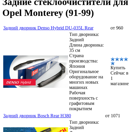
Задние стеклоочистители для
Opel Monterey (91-99)
Задний дворник Denso Hybrid DU-035L Rear
от 960
Тип дворника:
Задний
Длина дворника:
35 см
Страна
производства:
Япония
Купить
Оригинальное
Сейчас в
оборудование на
1
многих новых
магазине
машинах
Рабочая
поверхность с
графитовым
покрытием
Задний дворник Bosch Rear H380
от 1071
Тип дворника:
Задний