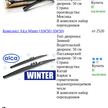
Купить
дворник: 50 см
В
Страна
наличии
производства:
Мексика
В комплекте набор
переходников
Комплект Alca Winter (AW50+AW50)
от 2520
Тип дворника:
Зимний
Водительский
дворник: 50 см
Пассажирский
дворник: 50 см
Страна
Купить
производства:
В
Китай
наличии
Каркас в
герметичном
водонепроницаемом
чехле
В комплекте набор
переходников