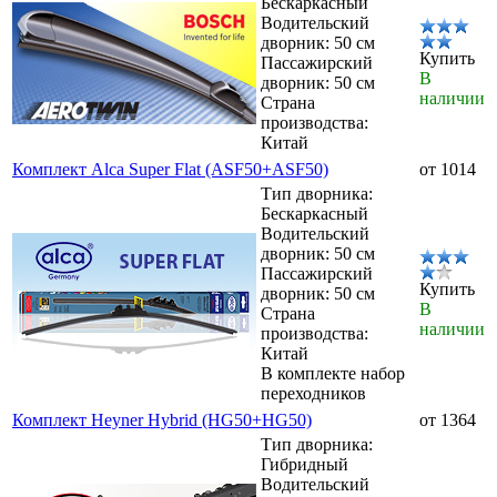
Бескаркасный
Водительский
дворник: 50 см
Купить
Пассажирский
В
дворник: 50 см
наличии
Страна
производства:
Китай
Комплект Alca Super Flat (ASF50+ASF50)
от 1014
Тип дворника:
Бескаркасный
Водительский
дворник: 50 см
Пассажирский
Купить
дворник: 50 см
В
Страна
наличии
производства:
Китай
В комплекте набор
переходников
Комплект Heyner Hybrid (HG50+HG50)
от 1364
Тип дворника:
Гибридный
Водительский