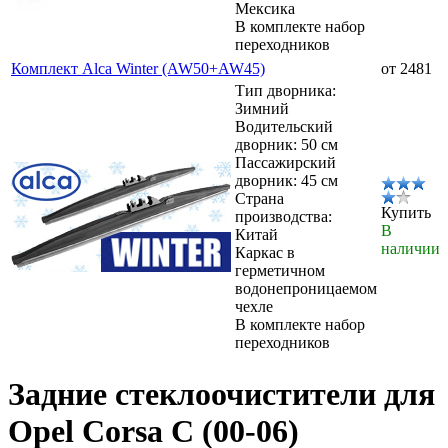
Мексика
В комплекте набор
переходников
Комплект Alca Winter (AW50+AW45)
от 2481
Тип дворника:
Зимний
Водительский
дворник: 50 см
Пассажирский
дворник: 45 см
Страна
Купить
производства:
В
Китай
наличии
Каркас в
герметичном
водонепроницаемом
чехле
В комплекте набор
переходников
Задние стеклоочистители для
Opel Corsa C (00-06)