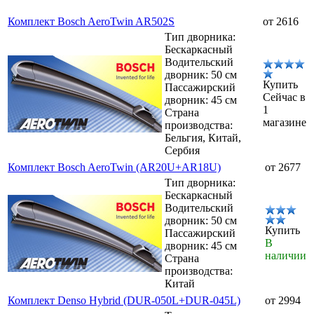
Комплект Bosch AeroTwin AR502S
от 2616
Тип дворника:
Бескаркасный
Водительский
дворник: 50 см
Купить
Пассажирский
Сейчас в
дворник: 45 см
1
Страна
магазине
производства:
Бельгия, Китай,
Сербия
Комплект Bosch AeroTwin (AR20U+AR18U)
от 2677
Тип дворника:
Бескаркасный
Водительский
дворник: 50 см
Купить
Пассажирский
В
дворник: 45 см
наличии
Страна
производства:
Китай
Комплект Denso Hybrid (DUR-050L+DUR-045L)
от 2994