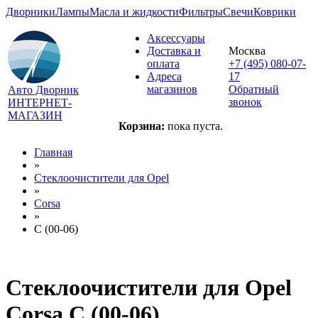
Дворники
Лампы
Масла и жидкости
Фильтры
Свечи
Коврики
Аксессуары
Доставка и
Москва
оплата
+7 (495) 080-07-
Адреса
17
магазинов
Обратный
Авто Дворник
звонок
ИНТЕРНЕТ-
МАГАЗИН
Корзина:
пока пуста.
Главная
»
Стеклоочистители для
Opel
»
Corsa
»
C (00-06)
Стеклоочистители для
Opel
Corsa C (00-06)