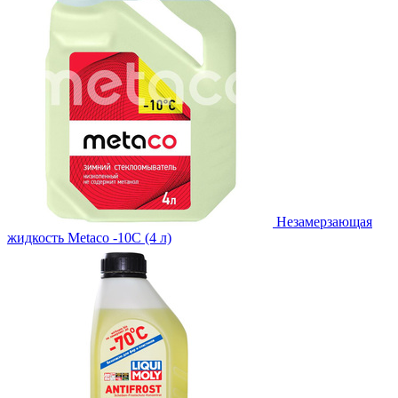
Незамерзающая
жидкость Metaco -10C (4 л)