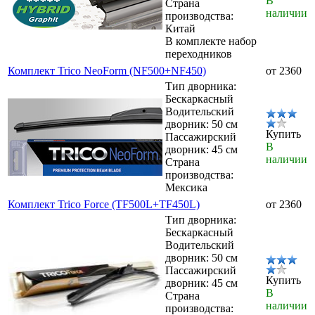
В
Страна
наличии
производства:
Китай
В комплекте набор
переходников
Комплект Trico NeoForm (NF500+NF450)
от 2360
Тип дворника:
Бескаркасный
Водительский
дворник: 50 см
Купить
Пассажирский
В
дворник: 45 см
наличии
Страна
производства:
Мексика
Комплект Trico Force (TF500L+TF450L)
от 2360
Тип дворника:
Бескаркасный
Водительский
дворник: 50 см
Пассажирский
Купить
дворник: 45 см
В
Страна
наличии
производства: