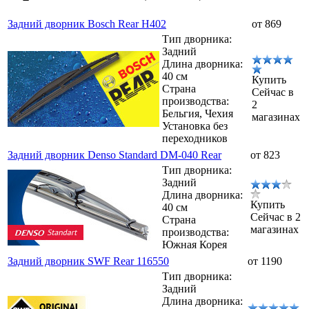
Задний дворник Bosch Rear H402
от 869
Тип дворника:
Задний
Длина дворника:
40 см
Купить
Страна
Сейчас в
производства:
2
Бельгия, Чехия
магазинах
Установка без
переходников
Задний дворник Denso Standard DM-040 Rear
от 823
Тип дворника:
Задний
Длина дворника:
Купить
40 см
Сейчас в 2
Страна
магазинах
производства:
Южная Корея
Задний дворник SWF Rear 116550
от 1190
Тип дворника:
Задний
Длина дворника: