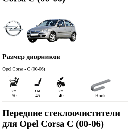
Размер дворников
Opel Corsa - C (00-06)
см
см
см
50
45
40
Hook
Передние стеклоочистители
для Opel Corsa C (00-06)