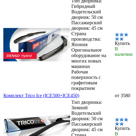
Тип дворника:
Гибридный
Водительский
дворник: 50 см
Пассажирский
дворник: 45 см
Страна
производства:
Купить
Япония
В
Оригинальное
наличии
оборудование на
многих новых
машинах
Рабочая
поверхность с
графитовым
покрытием
Комплект Trico Ice (ICE500+ICE450)
от 3580
Тип дворника:
Зимний
Водительский
дворник: 50 см
Пассажирский
Купить
дворник: 45 см
В
Страна