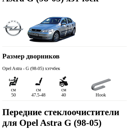
Размер дворников
Opel Astra - G (98-05) хэтчбек
см
см
см
50
47.5-48
40
Hook
Передние стеклоочистители
для Opel Astra G (98-05)