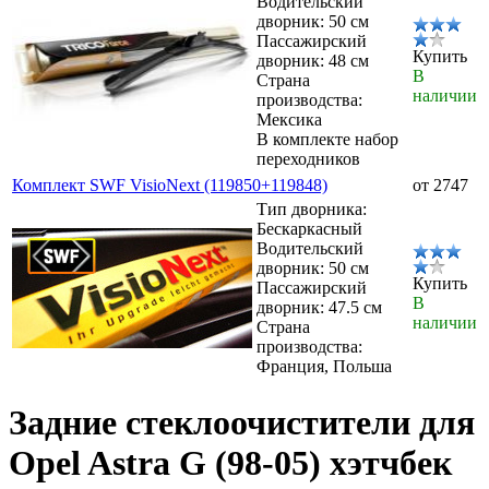
Водительский
дворник: 50 см
Пассажирский
Купить
дворник: 48 см
В
Страна
наличии
производства:
Мексика
В комплекте набор
переходников
Комплект SWF VisioNext (119850+119848)
от 2747
Тип дворника:
Бескаркасный
Водительский
дворник: 50 см
Купить
Пассажирский
В
дворник: 47.5 см
наличии
Страна
производства:
Франция, Польша
Задние стеклоочистители для
Opel Astra G (98-05) хэтчбек