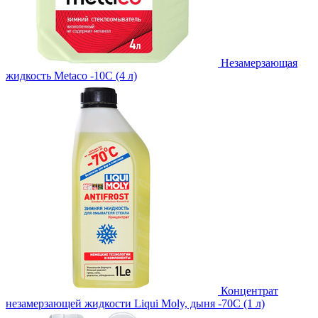
Незамерзающая
жидкость Metaco -10C (4 л)
Концентрат
незамерзающей жидкости Liqui Moly, дыня -70С (1 л)