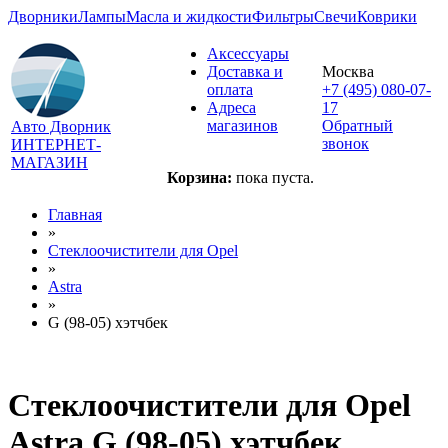
Дворники
Лампы
Масла и жидкости
Фильтры
Свечи
Коврики
Аксессуары
Доставка и
Москва
оплата
+7 (495) 080-07-
Адреса
17
магазинов
Обратный
Авто Дворник
звонок
ИНТЕРНЕТ-
МАГАЗИН
Корзина:
пока пуста.
Главная
»
Стеклоочистители для
Opel
»
Astra
»
G (98-05) хэтчбек
Стеклоочистители для
Opel
Astra G (98-05) хэтчбек