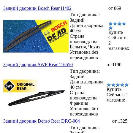
Задний дворник Bosch Rear H402
от 869
Тип дворника:
Задний
Длина дворника:
40 см
Купить
Страна
Сейчас в
производства:
2
Бельгия, Чехия
магазинах
Установка без
переходников
Задний дворник SWF Rear 116550
от 1190
Тип дворника:
Задний
Длина дворника:
40 см
Купить
Страна
Сейчас в 1
производства:
магазине
Франция
Установка без
переходников
Задний дворник Denso Rear DRC-004
от 1325
Тип дворника:
Задний