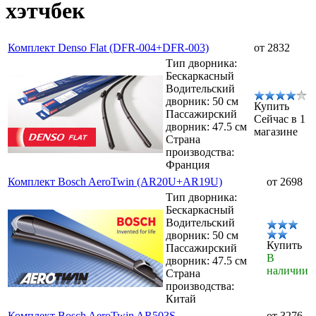
хэтчбек
Комплект Denso Flat (DFR-004+DFR-003)
от 2832
Тип дворника:
Бескаркасный
Водительский
дворник: 50 см
Купить
Пассажирский
Сейчас в 1
дворник: 47.5 см
магазине
Страна
производства:
Франция
Комплект Bosch AeroTwin (AR20U+AR19U)
от 2698
Тип дворника:
Бескаркасный
Водительский
дворник: 50 см
Купить
Пассажирский
В
дворник: 47.5 см
наличии
Страна
производства:
Китай
Комплект Bosch AeroTwin AR503S
от 3276