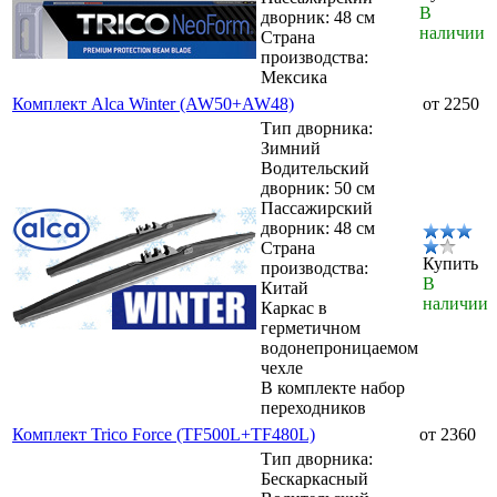
В
дворник: 48 см
наличии
Страна
производства:
Мексика
Комплект Alca Winter (AW50+AW48)
от 2250
Тип дворника:
Зимний
Водительский
дворник: 50 см
Пассажирский
дворник: 48 см
Страна
Купить
производства:
В
Китай
наличии
Каркас в
герметичном
водонепроницаемом
чехле
В комплекте набор
переходников
Комплект Trico Force (TF500L+TF480L)
от 2360
Тип дворника:
Бескаркасный