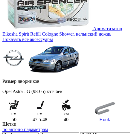
Ароматизатор
Eikosha Spirit Refill Cologne Shower, кельнский дождь
Показать все аксессуары
Размер дворников
Opel Astra - G (98-05) хэтчбек
см
см
см
50
47.5-48
40
Hook
Щетки
по авто
по параметрам