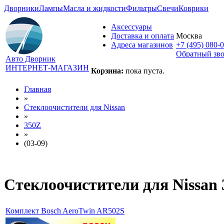
Дворники
Лампы
Масла и жидкости
Фильтры
Свечи
Коврики
Аксессуары
Доставка и оплата
Москва
Адреса магазинов
+7 (495) 080-
Обратный зв
Авто Дворник
ИНТЕРНЕТ-МАГАЗИН
Корзина:
пока пуста.
Главная
»
Стеклоочистители для
Nissan
»
350Z
»
(03-09)
Стеклоочистители для
Nissan 
Комплект Bosch AeroTwin AR502S