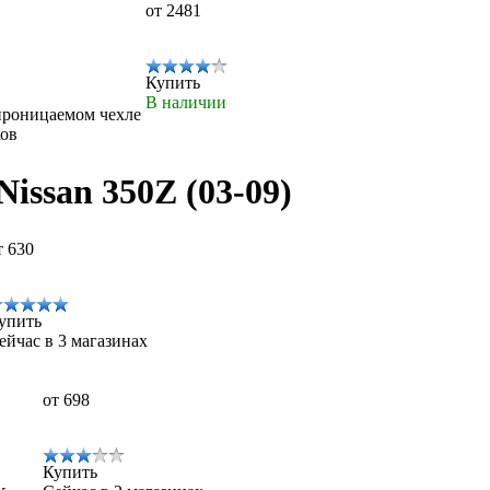
от 2481
Купить
В наличии
проницаемом чехле
ков
issan 350Z (03-09)
т 630
упить
ейчас в 3 магазинах
от 698
Купить