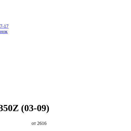
07-17
онок
350Z (03-09)
от 2616