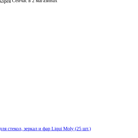
Сейчас в 2 магазинах
Корея
я стекол, зеркал и фар Liqui Moly (25 шт.)