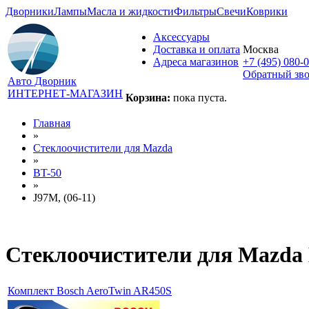
Дворники
Лампы
Масла и жидкости
Фильтры
Свечи
Коврики
Аксессуары
Доставка и оплата
Москва
Адреса магазинов
+7 (495) 080-
Обратный зв
Авто Дворник
ИНТЕРНЕТ-МАГАЗИН
Корзина:
пока пуста.
Главная
»
Стеклоочистители для
Mazda
»
BT-50
»
J97M, (06-11)
Стеклоочистители для
Mazda 
Комплект Bosch AeroTwin AR450S