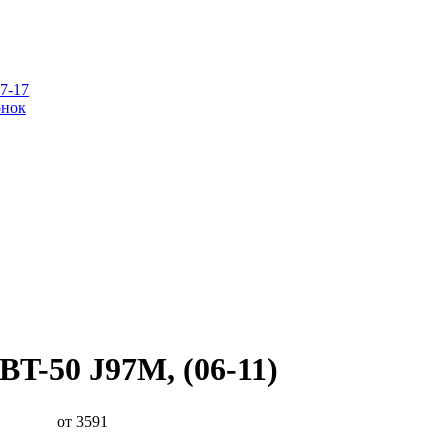
07-17
онок
BT-50 J97M, (06-11)
от 3591