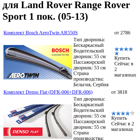
для Land Rover Range Rover
Sport 1 пок. (05-13)
Комплект Bosch AeroTwin AR550S
от 2786
Тип дворника:
Бескаркасный
Водительский
дворник: 55 см
Купить
Пассажирский
Сейчас в
дворник: 53 см
2
Страна
магазинах
производства:
Бельгия, Сербия
Комплект Denso Flat (DFR-006+DFR-006)
от 3818
Тип дворника:
Бескаркасный
Водительский
дворник: 55 см
Купить
Пассажирский
Сейчас в 2
дворник: 55 см
магазинах
Страна
производства: