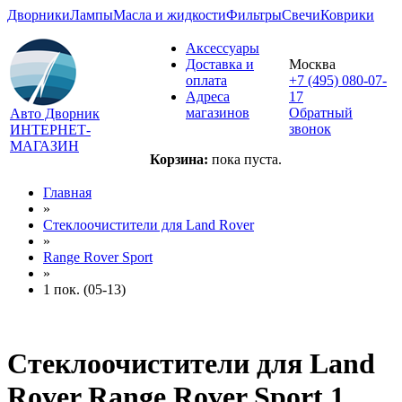
Дворники
Лампы
Масла и жидкости
Фильтры
Свечи
Коврики
Аксессуары
Доставка и
Москва
оплата
+7 (495) 080-07-
Адреса
17
магазинов
Обратный
Авто Дворник
звонок
ИНТЕРНЕТ-
МАГАЗИН
Корзина:
пока пуста.
Главная
»
Стеклоочистители для
Land Rover
»
Range Rover Sport
»
1 пок. (05-13)
Стеклоочистители для
Land
Rover Range Rover Sport 1