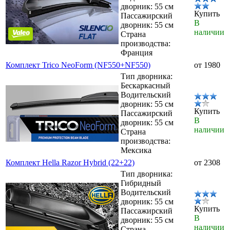
дворник: 55 см
Купить
Пассажирский
В
дворник: 55 см
наличии
Страна
производства:
Франция
Комплект Trico NeoForm (NF550+NF550)
от 1980
Тип дворника:
Бескаркасный
Водительский
дворник: 55 см
Купить
Пассажирский
В
дворник: 55 см
наличии
Страна
производства:
Мексика
Комплект Hella Razor Hybrid (22+22)
от 2308
Тип дворника:
Гибридный
Водительский
дворник: 55 см
Купить
Пассажирский
В
дворник: 55 см
наличии
Страна