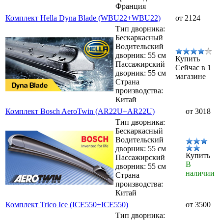
Франция
Комплект Hella Dyna Blade (WBU22+WBU22)
от 2124
Тип дворника:
Бескаркасный
Водительский
дворник: 55 см
Купить
Пассажирский
Сейчас в 1
дворник: 55 см
магазине
Страна
производства:
Китай
Комплект Bosch AeroTwin (AR22U+AR22U)
от 3018
Тип дворника:
Бескаркасный
Водительский
дворник: 55 см
Купить
Пассажирский
В
дворник: 55 см
наличии
Страна
производства:
Китай
Комплект Trico Ice (ICE550+ICE550)
от 3500
Тип дворника: