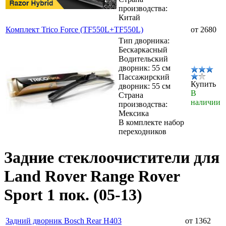
производства:
Китай
Комплект Trico Force (TF550L+TF550L)
от 2680
Тип дворника:
Бескаркасный
Водительский
дворник: 55 см
Пассажирский
Купить
дворник: 55 см
В
Страна
наличии
производства:
Мексика
В комплекте набор
переходников
Задние стеклоочистители для
Land Rover Range Rover
Sport 1 пок. (05-13)
Задний дворник Bosch Rear H403
от 1362