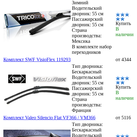
Зимний
Водительский
дворник: 55 см
Пассажирский
Купить
дворник: 55 см
В
Страна
наличии
производства:
Мексика
В комплекте набор
переходников
Комплект SWF VisioFlex 119293
от 4344
Тип дворника:
Бескаркасный
Водительский
дворник: 55 см
Купить
Пассажирский
В
дворник: 55 см
наличии
Страна
производства:
Франция
Комплект Valeo Silencio Flat VF366 / VM366
от 5116
Тип дворника:
Бескаркасный
Водительский