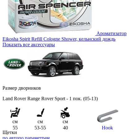
Ароматизатор
Eikosha Spirit Refill Cologne Shower, кельнский дождь
Показать все аксессуары
Размер дворников
Land Rover Range Rover Sport - 1 пок. (05-13)
см
см
см
55
53-55
40
Hook
Щетки
по авто
по параметрам