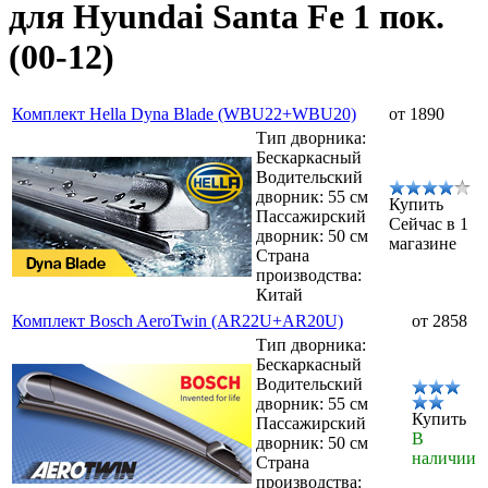
для Hyundai Santa Fe 1 пок.
(00-12)
Комплект Hella Dyna Blade (WBU22+WBU20)
от 1890
Тип дворника:
Бескаркасный
Водительский
дворник: 55 см
Купить
Пассажирский
Сейчас в 1
дворник: 50 см
магазине
Страна
производства:
Китай
Комплект Bosch AeroTwin (AR22U+AR20U)
от 2858
Тип дворника:
Бескаркасный
Водительский
дворник: 55 см
Купить
Пассажирский
В
дворник: 50 см
наличии
Страна
производства: