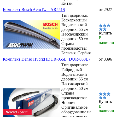
Китай
Комплект Bosch AeroTwin AR551S
от 2927
Тип дворника:
Бескаркасный
Водительский
дворник: 55 см
Купить
Пассажирский
В
дворник: 50 см
наличии
Страна
производства:
Бельгия, Сербия
Комплект Denso Hybrid (DUR-055L+DUR-050L)
от 3396
Тип дворника:
Гибридный
Водительский
дворник: 55 см
Пассажирский
дворник: 50 см
Страна
производства:
Купить
Япония
В
Оригинальное
наличии
оборудование на
многих новых