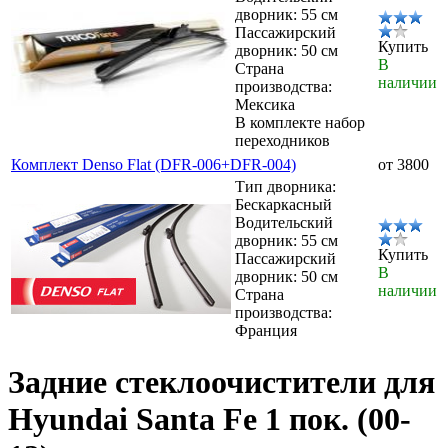
дворник: 55 см
Пассажирский
Купить
дворник: 50 см
В
Страна
наличии
производства:
Мексика
В комплекте набор
переходников
Комплект Denso Flat (DFR-006+DFR-004)
от 3800
Тип дворника:
Бескаркасный
Водительский
дворник: 55 см
Купить
Пассажирский
В
дворник: 50 см
наличии
Страна
производства:
Франция
Задние стеклоочистители для
Hyundai Santa Fe 1 пок. (00-