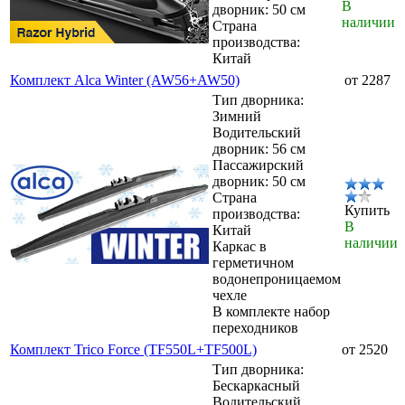
В
дворник: 50 см
наличии
Страна
производства:
Китай
Комплект Alca Winter (AW56+AW50)
от 2287
Тип дворника:
Зимний
Водительский
дворник: 56 см
Пассажирский
дворник: 50 см
Страна
Купить
производства:
В
Китай
наличии
Каркас в
герметичном
водонепроницаемом
чехле
В комплекте набор
переходников
Комплект Trico Force (TF550L+TF500L)
от 2520
Тип дворника:
Бескаркасный
Водительский