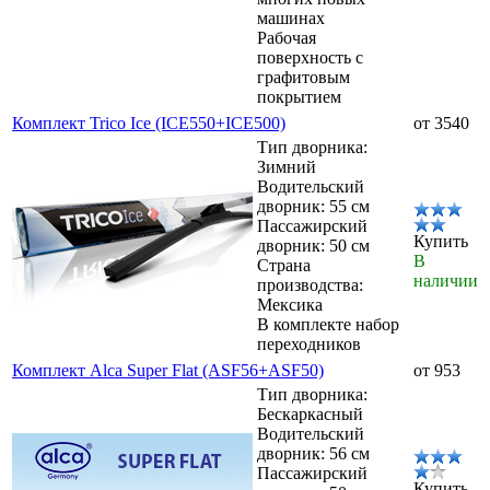
машинах
Рабочая
поверхность с
графитовым
покрытием
Комплект Trico Ice (ICE550+ICE500)
от 3540
Тип дворника:
Зимний
Водительский
дворник: 55 см
Пассажирский
Купить
дворник: 50 см
В
Страна
наличии
производства:
Мексика
В комплекте набор
переходников
Комплект Alca Super Flat (ASF56+ASF50)
от 953
Тип дворника:
Бескаркасный
Водительский
дворник: 56 см
Пассажирский
Купить