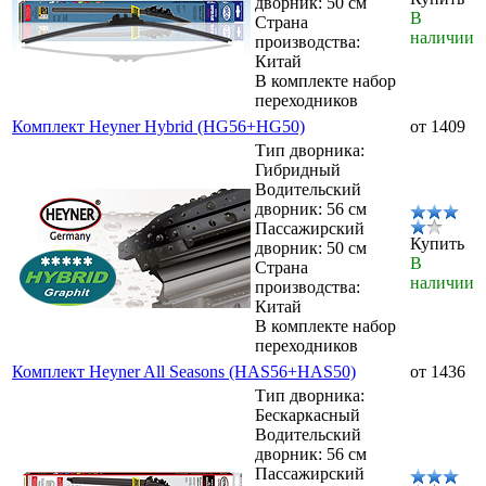
дворник: 50 см
В
Страна
наличии
производства:
Китай
В комплекте набор
переходников
Комплект Heyner Hybrid (HG56+HG50)
от 1409
Тип дворника:
Гибридный
Водительский
дворник: 56 см
Пассажирский
Купить
дворник: 50 см
В
Страна
наличии
производства:
Китай
В комплекте набор
переходников
Комплект Heyner All Seasons (HAS56+HAS50)
от 1436
Тип дворника:
Бескаркасный
Водительский
дворник: 56 см
Пассажирский