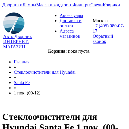
Дворники
Лампы
Масла и жидкости
Фильтры
Свечи
Коврики
Аксессуары
Доставка и
Москва
оплата
+7 (495) 080-07-
Адреса
17
магазинов
Обратный
Авто Дворник
звонок
ИНТЕРНЕТ-
МАГАЗИН
Корзина:
пока пуста.
Главная
»
Стеклоочистители для
Hyundai
»
Santa Fe
»
1 пок. (00-12)
Стеклоочистители для
Hyundai Santa Fe 1 пок. (00-