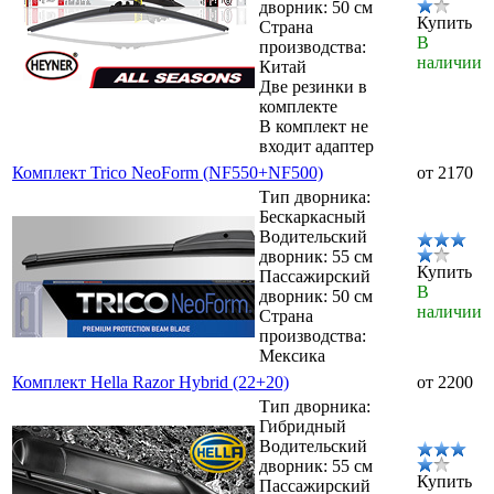
дворник: 50 см
Купить
Страна
В
производства:
наличии
Китай
Две резинки в
комплекте
В комплект не
входит адаптер
Комплект Trico NeoForm (NF550+NF500)
от 2170
Тип дворника:
Бескаркасный
Водительский
дворник: 55 см
Купить
Пассажирский
В
дворник: 50 см
наличии
Страна
производства:
Мексика
Комплект Hella Razor Hybrid (22+20)
от 2200
Тип дворника:
Гибридный
Водительский
дворник: 55 см
Купить
Пассажирский