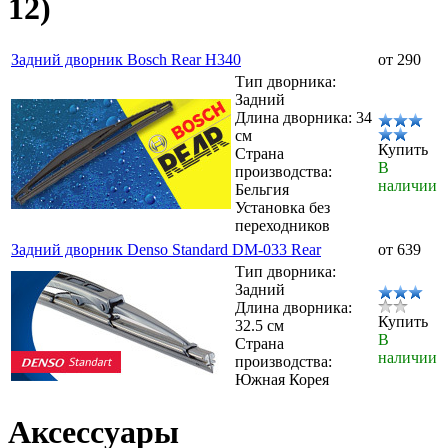
12)
Задний дворник Bosch Rear H340
от 290
Тип дворника:
Задний
Длина дворника: 34
см
Купить
Страна
В
производства:
наличии
Бельгия
Установка без
переходников
Задний дворник Denso Standard DM-033 Rear
от 639
Тип дворника:
Задний
Длина дворника:
Купить
32.5 см
В
Страна
наличии
производства:
Южная Корея
Аксессуары