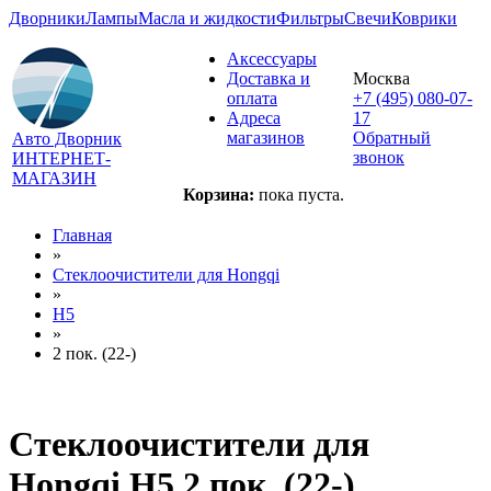
Дворники
Лампы
Масла и жидкости
Фильтры
Свечи
Коврики
Аксессуары
Доставка и
Москва
оплата
+7 (495) 080-07-
Адреса
17
магазинов
Обратный
Авто Дворник
звонок
ИНТЕРНЕТ-
МАГАЗИН
Корзина:
пока пуста.
Главная
»
Стеклоочистители для
Hongqi
»
H5
»
2 пок. (22-)
Стеклоочистители для
Hongqi H5 2 пок. (22-)