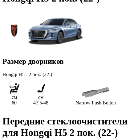
Размер дворников
Hongqi H5 - 2 пок. (22-)
см
см
60
47.5-48
Narrow Push Button
Передние стеклоочистители
для Hongqi H5 2 пок. (22-)