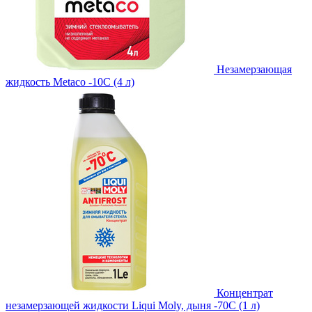
Незамерзающая
жидкость Metaco -10C (4 л)
Концентрат
незамерзающей жидкости Liqui Moly, дыня -70С (1 л)