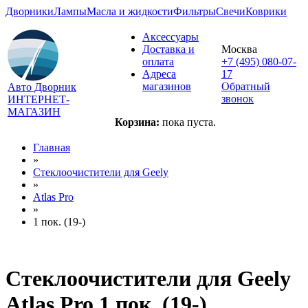
Дворники
Лампы
Масла и жидкости
Фильтры
Свечи
Коврики
Аксессуары
Доставка и
Москва
оплата
+7 (495) 080-07-
Адреса
17
магазинов
Обратный
Авто Дворник
звонок
ИНТЕРНЕТ-
МАГАЗИН
Корзина:
пока пуста.
Главная
»
Стеклоочистители для
Geely
»
Atlas Pro
»
1 пок. (19-)
Стеклоочистители для
Geely
Atlas Pro 1 пок. (19-)