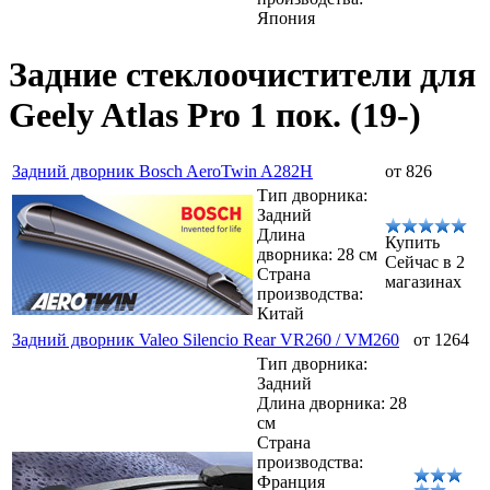
Япония
Задние стеклоочистители для
Geely Atlas Pro 1 пок. (19-)
Задний дворник Bosch AeroTwin A282H
от 826
Тип дворника:
Задний
Длина
Купить
дворника: 28 см
Сейчас в 2
Страна
магазинах
производства:
Китай
Задний дворник Valeo Silencio Rear VR260 / VM260
от 1264
Тип дворника:
Задний
Длина дворника: 28
см
Страна
производства:
Франция