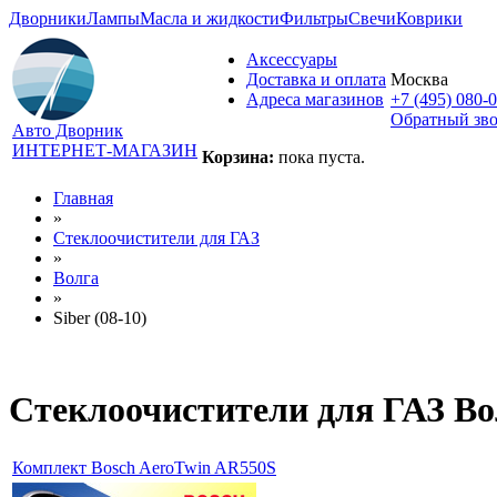
Дворники
Лампы
Масла и жидкости
Фильтры
Свечи
Коврики
Аксессуары
Доставка и оплата
Москва
Адреса магазинов
+7 (495) 080-
Обратный зв
Авто Дворник
ИНТЕРНЕТ-МАГАЗИН
Корзина:
пока пуста.
Главная
»
Стеклоочистители для
ГАЗ
»
Волга
»
Siber (08-10)
Стеклоочистители для
ГАЗ Вол
Комплект Bosch AeroTwin AR550S