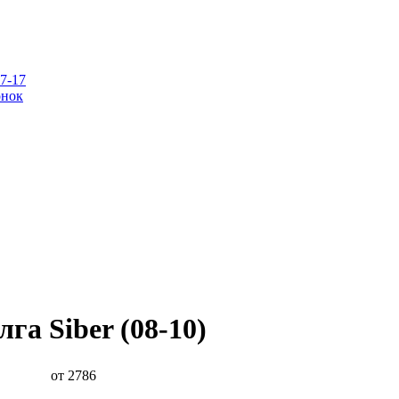
07-17
онок
га Siber (08-10)
от 2786