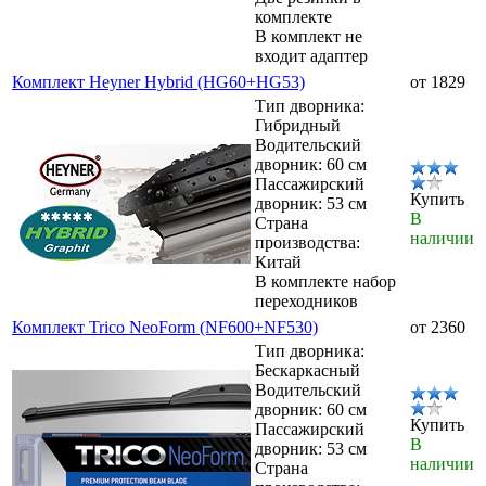
комплекте
В комплект не
входит адаптер
Комплект Heyner Hybrid (HG60+HG53)
от 1829
Тип дворника:
Гибридный
Водительский
дворник: 60 см
Пассажирский
Купить
дворник: 53 см
В
Страна
наличии
производства:
Китай
В комплекте набор
переходников
Комплект Trico NeoForm (NF600+NF530)
от 2360
Тип дворника:
Бескаркасный
Водительский
дворник: 60 см
Купить
Пассажирский
В
дворник: 53 см
наличии
Страна