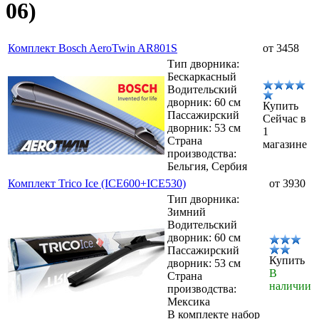
06)
Комплект Bosch AeroTwin AR801S
от 3458
Тип дворника:
Бескаркасный
Водительский
дворник: 60 см
Купить
Пассажирский
Сейчас в
дворник: 53 см
1
Страна
магазине
производства:
Бельгия, Сербия
Комплект Trico Ice (ICE600+ICE530)
от 3930
Тип дворника:
Зимний
Водительский
дворник: 60 см
Пассажирский
Купить
дворник: 53 см
В
Страна
наличии
производства:
Мексика
В комплекте набор