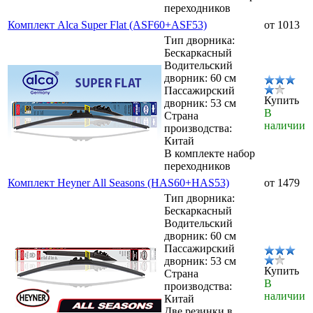
переходников
Комплект Alca Super Flat (ASF60+ASF53)
от 1013
Тип дворника:
Бескаркасный
Водительский
дворник: 60 см
Пассажирский
Купить
дворник: 53 см
В
Страна
наличии
производства:
Китай
В комплекте набор
переходников
Комплект Heyner All Seasons (HAS60+HAS53)
от 1479
Тип дворника:
Бескаркасный
Водительский
дворник: 60 см
Пассажирский
дворник: 53 см
Купить
Страна
В
производства:
наличии
Китай
Две резинки в