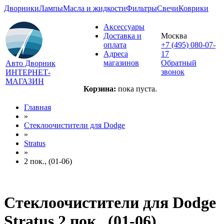
Дворники
Лампы
Масла и жидкости
Фильтры
Свечи
Коврики
Аксессуары
Доставка и
Москва
оплата
+7 (495) 080-07-
Адреса
17
магазинов
Обратный
Авто Дворник
звонок
ИНТЕРНЕТ-
МАГАЗИН
Корзина:
пока пуста.
Главная
»
Стеклоочистители для
Dodge
»
Stratus
»
2 пок., (01-06)
Стеклоочистители для
Dodge
Stratus 2 пок., (01-06)