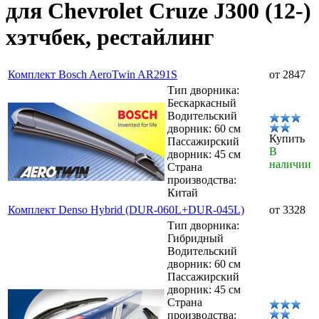
для Chevrolet Cruze J300 (12-)
хэтчбек, рестайлинг
Комплект Bosch AeroTwin AR291S
от 2847
Тип дворника:
Бескаркасный
Водительский
дворник: 60 см
Купить
Пассажирский
В
дворник: 45 см
наличии
Страна
производства:
Китай
Комплект Denso Hybrid (DUR-060L+DUR-045L)
от 3328
Тип дворника:
Гибридный
Водительский
дворник: 60 см
Пассажирский
дворник: 45 см
Страна
производства: