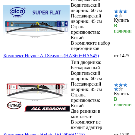
Водительский
дворник: 60 см
Пассажирский
Купить
дворник: 45 см
В
Страна
наличии
производства:
Китай
В комплекте набор
переходников
Комплект Heyner All Seasons (HAS60+HAS45)
от 1425
Тип дворника:
Бескаркасный
Водительский
дворник: 60 см
Пассажирский
дворник: 45 см
Купить
Страна
В
производства:
наличии
Китай
Две резинки в
комплекте
В комплект не
входит адаптер
Комплект Heyner Hybrid (HG60+HG45)
от 1749