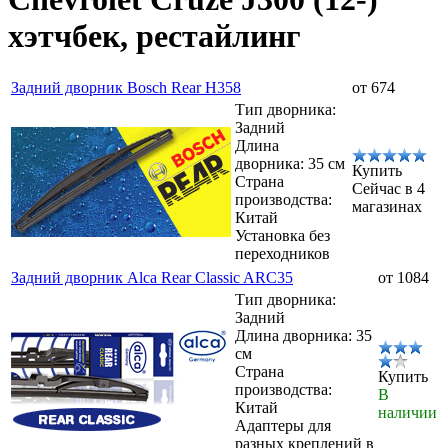
хэтчбек, рестайлинг
Задний дворник Bosch Rear H358
от 674
Тип дворника:
Задний
Длина
дворника: 35 см
Купить
Страна
Сейчас в 4
производства:
магазинах
Китай
Установка без
переходников
Задний дворник Alca Rear Classic ARC35
от 1084
Тип дворника:
Задний
Длина дворника: 35
см
Страна
Купить
производства:
В
Китай
наличии
Адаптеры для
разных креплений в