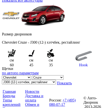
Показать все аксессуары
Размер дворников
Chevrolet Cruze - J300 (12-) хэтчбек, рестайлинг
см
см
см
60
45
35
Hook
Щетки
по авто
по параметрам
Показать
Главная
Новости
Бренды
Доставка и
© Авто-
Типы
оплата
Россия
:
+7 (495)
Дворник
креплений
Обмен и
080-07-17
2013-2026