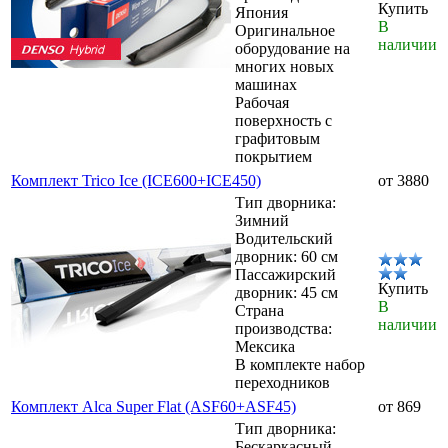
Купить
Япония
В
Оригинальное
наличии
оборудование на
многих новых
машинах
Рабочая
поверхность с
графитовым
покрытием
Комплект Trico Ice (ICE600+ICE450)
от 3880
Тип дворника:
Зимний
Водительский
дворник: 60 см
Пассажирский
Купить
дворник: 45 см
В
Страна
наличии
производства:
Мексика
В комплекте набор
переходников
Комплект Alca Super Flat (ASF60+ASF45)
от 869
Тип дворника:
Бескаркасный