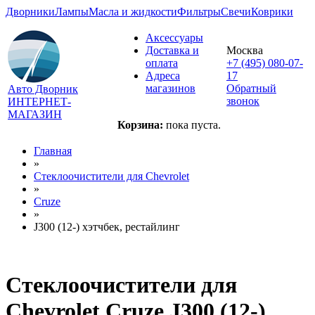
Дворники
Лампы
Масла и жидкости
Фильтры
Свечи
Коврики
Аксессуары
Доставка и
Москва
оплата
+7 (495) 080-07-
Адреса
17
магазинов
Обратный
Авто Дворник
звонок
ИНТЕРНЕТ-
МАГАЗИН
Корзина:
пока пуста.
Главная
»
Стеклоочистители для
Chevrolet
»
Cruze
»
J300 (12-) хэтчбек, рестайлинг
Стеклоочистители для
Chevrolet Cruze J300 (12-)