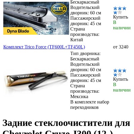
Бескаркасный
Водительский
дворник: 60 см
Купить
Пассажирский
В
дворник: 45 см
наличии
Страна
производства:
Китай
Комплект Trico Force (TF600L+TF450L)
от 3240
Тип дворника:
Бескаркасный
Водительский
дворник: 60 см
Пассажирский
Купить
дворник: 45 см
В
Страна
наличии
производства:
Мексика
В комплекте набор
переходников
Задние стеклоочистители для
Chevrolet Cruze J300 (12-)