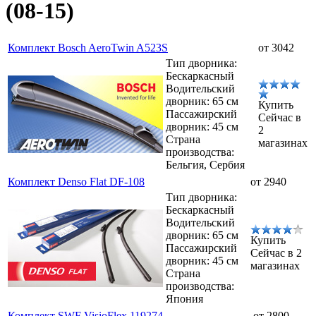
(08-15)
Комплект Bosch AeroTwin A523S
от 3042
Тип дворника:
Бескаркасный
Водительский
дворник: 65 см
Купить
Пассажирский
Сейчас в
дворник: 45 см
2
Страна
магазинах
производства:
Бельгия, Сербия
Комплект Denso Flat DF-108
от 2940
Тип дворника:
Бескаркасный
Водительский
дворник: 65 см
Купить
Пассажирский
Сейчас в 2
дворник: 45 см
магазинах
Страна
производства:
Япония
Комплект SWF VisioFlex 119274
от 2800