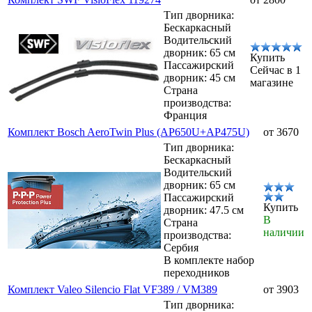
Тип дворника:
Бескаркасный
Водительский
дворник: 65 см
Купить
Пассажирский
Сейчас в 1
дворник: 45 см
магазине
Страна
производства:
Франция
Комплект Bosch AeroTwin Plus (AP650U+AP475U)
от 3670
Тип дворника:
Бескаркасный
Водительский
дворник: 65 см
Пассажирский
Купить
дворник: 47.5 см
В
Страна
наличии
производства:
Сербия
В комплекте набор
переходников
Комплект Valeo Silencio Flat VF389 / VM389
от 3903
Тип дворника: