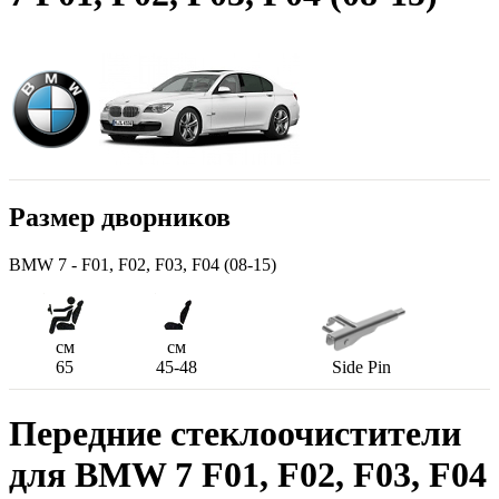
Размер дворников
BMW 7 - F01, F02, F03, F04 (08-15)
см
см
65
45-48
Side Pin
Передние стеклоочистители
для BMW 7 F01, F02, F03, F04