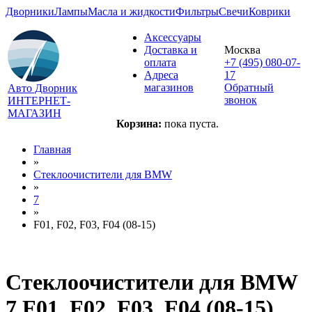
Дворники
Лампы
Масла и жидкости
Фильтры
Свечи
Коврики
Аксессуары
Доставка и
Москва
оплата
+7 (495) 080-07-
Адреса
17
магазинов
Обратный
Авто Дворник
звонок
ИНТЕРНЕТ-
МАГАЗИН
Корзина:
пока пуста.
Главная
»
Стеклоочистители для
BMW
»
7
»
F01, F02, F03, F04 (08-15)
Стеклоочистители для
BMW
7 F01, F02, F03, F04 (08-15)