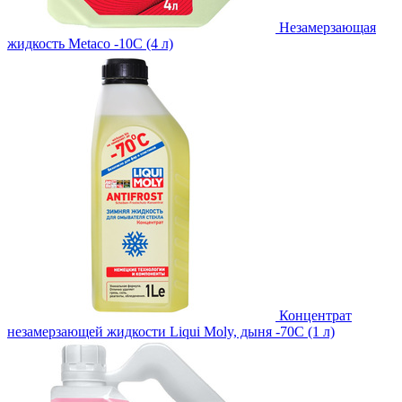
Незамерзающая
жидкость Metaco -10C (4 л)
Концентрат
незамерзающей жидкости Liqui Moly, дыня -70С (1 л)