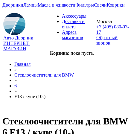
Дворники
Лампы
Масла и жидкости
Фильтры
Свечи
Коврики
Аксессуары
Доставка и
Москва
оплата
+7 (495) 080-07-
Адреса
17
магазинов
Обратный
Авто Дворник
звонок
ИНТЕРНЕТ-
МАГАЗИН
Корзина:
пока пуста.
Главная
»
Стеклоочистители для
BMW
»
6
»
F13 / купе (10-)
Стеклоочистители для
BMW
6 F13 / купе (10-)