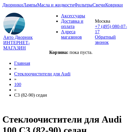
Дворники
Лампы
Масла и жидкости
Фильтры
Свечи
Коврики
Аксессуары
Доставка и
Москва
оплата
+7 (495) 080-07-
Адреса
17
магазинов
Обратный
Авто Дворник
звонок
ИНТЕРНЕТ-
МАГАЗИН
Корзина:
пока пуста.
Главная
»
Стеклоочистители для
Audi
»
100
»
C3 (82-90) седан
Стеклоочистители для
Audi
100 C3 (82-90) седан