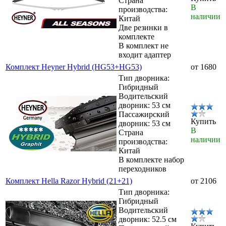
Страна
В
производства:
наличии
Китай
Две резинки в
комплекте
В комплект не
входит адаптер
Комплект Heyner Hybrid (HG53+HG53)
от 1680
Тип дворника:
Гибридный
Водительский
дворник: 53 см
Пассажирский
Купить
дворник: 53 см
В
Страна
наличии
производства:
Китай
В комплекте набор
переходников
Комплект Hella Razor Hybrid (21+21)
от 2106
Тип дворника:
Гибридный
Водительский
дворник: 52.5 см