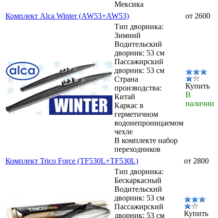
Мексика
Комплект Alca Winter (AW53+AW53)
от 2600
Тип дворника:
Зимний
Водительский
дворник: 53 см
Пассажирский
дворник: 53 см
Страна
Купить
производства:
В
Китай
наличии
Каркас в
герметичном
водонепроницаемом
чехле
В комплекте набор
переходников
Комплект Trico Force (TF530L+TF530L)
от 2800
Тип дворника:
Бескаркасный
Водительский
дворник: 53 см
Пассажирский
Купить
дворник: 53 см