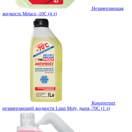
Незамерзающая
жидкость Metaco -10C (4 л)
Концентрат
незамерзающей жидкости Liqui Moly, дыня -70С (1 л)