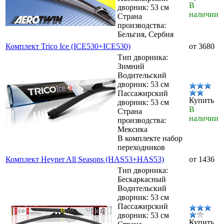
В
дворник: 53 см
наличии
Страна
производства:
Бельгия, Сербия
Комплект Trico Ice (ICE530+ICE530)
от 3680
Тип дворника:
Зимний
Водительский
дворник: 53 см
Пассажирский
Купить
дворник: 53 см
В
Страна
наличии
производства:
Мексика
В комплекте набор
переходников
Комплект Heyner All Seasons (HAS53+HAS53)
от 1436
Тип дворника:
Бескаркасный
Водительский
дворник: 53 см
Пассажирский
дворник: 53 см
Купить