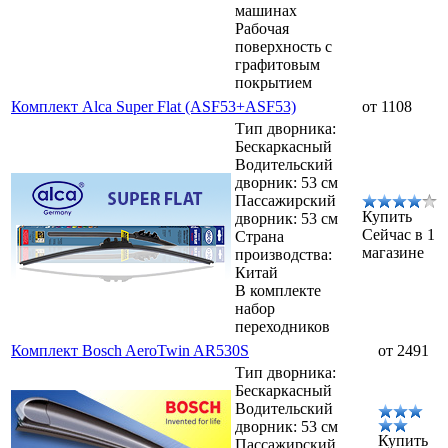
машинах
Рабочая
поверхность с
графитовым
покрытием
Комплект Alca Super Flat (ASF53+ASF53)
от 1108
Тип дворника:
Бескаркасный
Водительский
дворник: 53 см
Пассажирский
Купить
дворник: 53 см
Сейчас в 1
Страна
магазине
производства:
Китай
В комплекте
набор
переходников
Комплект Bosch AeroTwin AR530S
от 2491
Тип дворника:
Бескаркасный
Водительский
дворник: 53 см
Купить
Пассажирский