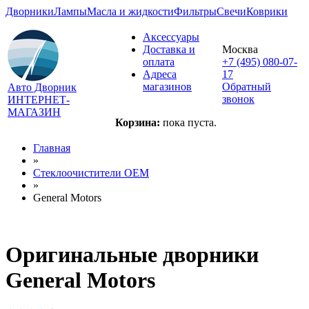
Дворники
Лампы
Масла и жидкости
Фильтры
Свечи
Коврики
Аксессуары
Доставка и
Москва
оплата
+7 (495) 080-07-
Адреса
17
магазинов
Обратный
Авто Дворник
звонок
ИНТЕРНЕТ-
МАГАЗИН
Корзина:
пока пуста.
Главная
»
Стеклоочистители OEM
»
General Motors
Оригинальные дворники
General Motors