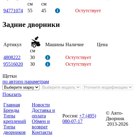
см
см
94771074
55
45
Остутствует
Задние дворники
Артикул
Машины
Наличие
Цена
см
4808222
30
Остутствует
95516020
30
Остутствует
Щетки
по авто
по параметрам
Показать
Главная
Новости
Бренды
Доставка и
© Авто-
Типы
оплата
Россия
:
+7 (495)
Дворник
креплений
Обмен и
080-07-17
2013-2026
Типы
возврат
дворников
Контакты