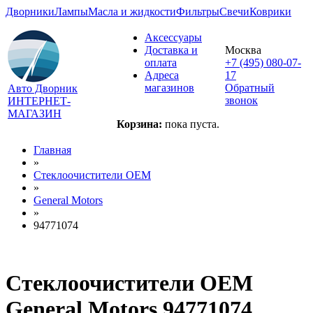
Дворники
Лампы
Масла и жидкости
Фильтры
Свечи
Коврики
Аксессуары
Доставка и
Москва
оплата
+7 (495) 080-07-
Адреса
17
магазинов
Обратный
Авто Дворник
звонок
ИНТЕРНЕТ-
МАГАЗИН
Корзина:
пока пуста.
Главная
»
Стеклоочистители OEM
»
General Motors
»
94771074
Стеклоочистители OEM
General Motors 94771074