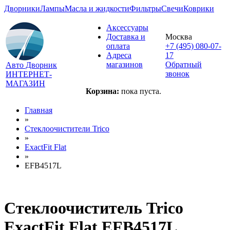
Дворники
Лампы
Масла и жидкости
Фильтры
Свечи
Коврики
Аксессуары
Доставка и
Москва
оплата
+7 (495) 080-07-
Адреса
17
магазинов
Обратный
Авто Дворник
звонок
ИНТЕРНЕТ-
МАГАЗИН
Корзина:
пока пуста.
Главная
»
Стеклоочистители Trico
»
ExactFit Flat
»
EFB4517L
Стеклоочиститель Trico
ExactFit Flat EFB4517L