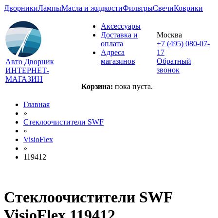
Дворники
Лампы
Масла и жидкости
Фильтры
Свечи
Коврики
Аксессуары
Доставка и
Москва
оплата
+7 (495) 080-07-
Адреса
17
магазинов
Обратный
Авто Дворник
звонок
ИНТЕРНЕТ-
МАГАЗИН
Корзина:
пока пуста.
Главная
»
Стеклоочистители SWF
»
VisioFlex
»
119412
Стеклоочистители SWF
VisioFlex 119412