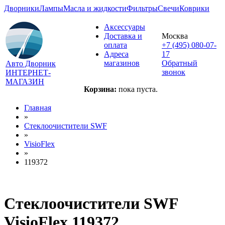
Дворники
Лампы
Масла и жидкости
Фильтры
Свечи
Коврики
Аксессуары
Доставка и
Москва
оплата
+7 (495) 080-07-
Адреса
17
магазинов
Обратный
Авто Дворник
звонок
ИНТЕРНЕТ-
МАГАЗИН
Корзина:
пока пуста.
Главная
»
Стеклоочистители SWF
»
VisioFlex
»
119372
Стеклоочистители SWF
VisioFlex 119372