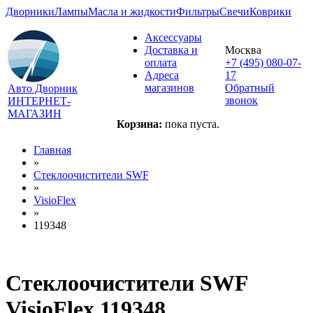
Дворники
Лампы
Масла и жидкости
Фильтры
Свечи
Коврики
Аксессуары
Доставка и
Москва
оплата
+7 (495) 080-07-
Адреса
17
магазинов
Обратный
Авто Дворник
звонок
ИНТЕРНЕТ-
МАГАЗИН
Корзина:
пока пуста.
Главная
»
Стеклоочистители SWF
»
VisioFlex
»
119348
Стеклоочистители SWF
VisioFlex 119348