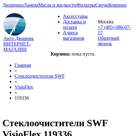
Дворники
Лампы
Масла и жидкости
Фильтры
Свечи
Коврики
Аксессуары
Доставка и
Москва
оплата
+7 (495) 080-07-
Адреса
17
магазинов
Обратный
Авто Дворник
звонок
ИНТЕРНЕТ-
МАГАЗИН
Корзина:
пока пуста.
Главная
»
Стеклоочистители SWF
»
VisioFlex
»
119336
Стеклоочистители SWF
VisioFlex 119336