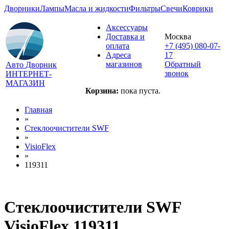
Дворники
Лампы
Масла и жидкости
Фильтры
Свечи
Коврики
Аксессуары
Доставка и
Москва
оплата
+7 (495) 080-07-
Адреса
17
магазинов
Обратный
Авто Дворник
звонок
ИНТЕРНЕТ-
МАГАЗИН
Корзина:
пока пуста.
Главная
»
Стеклоочистители SWF
»
VisioFlex
»
119311
Стеклоочистители SWF
VisioFlex 119311