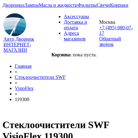
Дворники
Лампы
Масла и жидкости
Фильтры
Свечи
Коврики
Аксессуары
Доставка и
Москва
оплата
+7 (495) 080-07-
Адреса
17
магазинов
Обратный
Авто Дворник
звонок
ИНТЕРНЕТ-
МАГАЗИН
Корзина:
пока пуста.
Главная
»
Стеклоочистители SWF
»
VisioFlex
»
119300
Стеклоочистители SWF
VisioFlex 119300