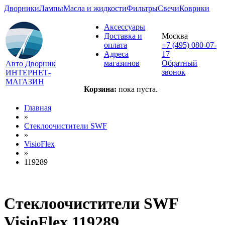
Дворники
Лампы
Масла и жидкости
Фильтры
Свечи
Коврики
Аксессуары
Доставка и
Москва
оплата
+7 (495) 080-07-
Адреса
17
магазинов
Обратный
Авто Дворник
звонок
ИНТЕРНЕТ-
МАГАЗИН
Корзина:
пока пуста.
Главная
»
Стеклоочистители SWF
»
VisioFlex
»
119289
Стеклоочистители SWF
VisioFlex 119289