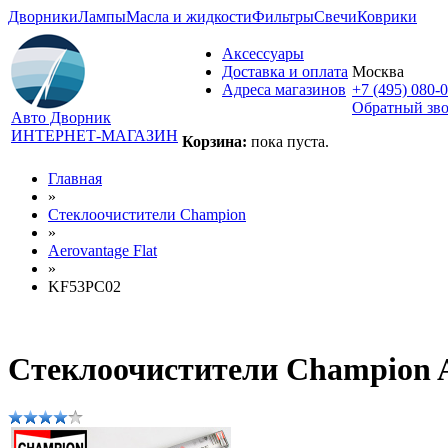
Дворники
Лампы
Масла и жидкости
Фильтры
Свечи
Коврики
Аксессуары
Доставка и оплата
Москва
Адреса магазинов
+7 (495) 080-
Обратный зв
Авто Дворник
ИНТЕРНЕТ-МАГАЗИН
Корзина:
пока пуста.
Главная
»
Стеклоочистители Champion
»
Aerovantage Flat
»
KF53PC02
Стеклоочистители Champion A