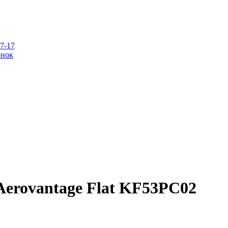
07-17
онок
erovantage Flat KF53PC02