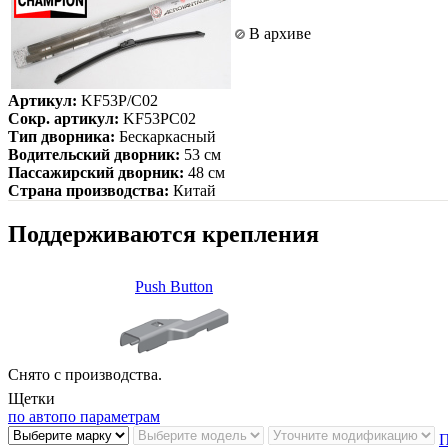
В архиве
Артикул:
KF53P/C02
Сокр. артикул:
KF53PC02
Тип дворника:
Бескаркасный
Водительский дворник:
53 см
Пассажирский дворник:
48 см
Страна производства:
Китай
Поддерживаются крепления
Push Button
Снято с производства.
Щетки
по авто
по параметрам
П