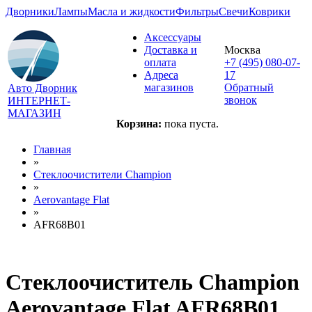
Дворники
Лампы
Масла и жидкости
Фильтры
Свечи
Коврики
Аксессуары
Доставка и
Москва
оплата
+7 (495) 080-07-
Адреса
17
магазинов
Обратный
Авто Дворник
звонок
ИНТЕРНЕТ-
МАГАЗИН
Корзина:
пока пуста.
Главная
»
Стеклоочистители Champion
»
Aerovantage Flat
»
AFR68B01
Стеклоочиститель Champion
Aerovantage Flat AFR68B01