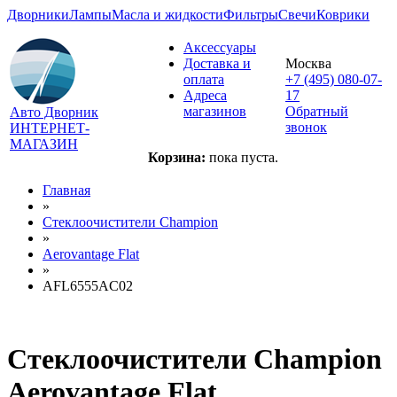
Дворники
Лампы
Масла и жидкости
Фильтры
Свечи
Коврики
Аксессуары
Доставка и
Москва
оплата
+7 (495) 080-07-
Адреса
17
магазинов
Обратный
Авто Дворник
звонок
ИНТЕРНЕТ-
МАГАЗИН
Корзина:
пока пуста.
Главная
»
Стеклоочистители Champion
»
Aerovantage Flat
»
AFL6555AC02
Стеклоочистители Champion
Aerovantage Flat