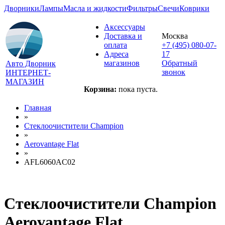
Дворники
Лампы
Масла и жидкости
Фильтры
Свечи
Коврики
Аксессуары
Доставка и
Москва
оплата
+7 (495) 080-07-
Адреса
17
магазинов
Обратный
Авто Дворник
звонок
ИНТЕРНЕТ-
МАГАЗИН
Корзина:
пока пуста.
Главная
»
Стеклоочистители Champion
»
Aerovantage Flat
»
AFL6060AC02
Стеклоочистители Champion
Aerovantage Flat