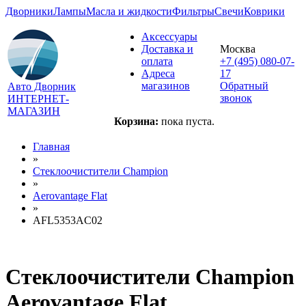
Дворники
Лампы
Масла и жидкости
Фильтры
Свечи
Коврики
Аксессуары
Доставка и
Москва
оплата
+7 (495) 080-07-
Адреса
17
магазинов
Обратный
Авто Дворник
звонок
ИНТЕРНЕТ-
МАГАЗИН
Корзина:
пока пуста.
Главная
»
Стеклоочистители Champion
»
Aerovantage Flat
»
AFL5353AC02
Стеклоочистители Champion
Aerovantage Flat