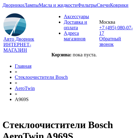
Дворники
Лампы
Масла и жидкости
Фильтры
Свечи
Коврики
Аксессуары
Доставка и
Москва
оплата
+7 (495) 080-07-
Адреса
17
магазинов
Обратный
Авто Дворник
звонок
ИНТЕРНЕТ-
МАГАЗИН
Корзина:
пока пуста.
Главная
»
Стеклоочистители Bosch
»
AeroTwin
»
A969S
Стеклоочистители Bosch
AeroTwin A969S