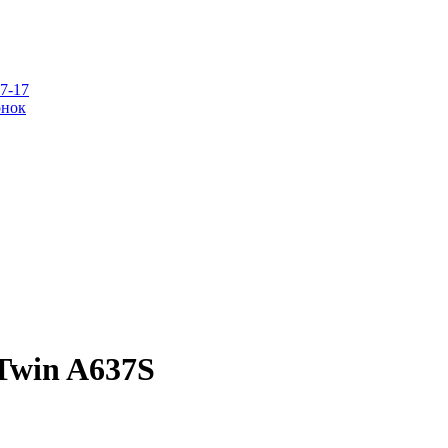
07-17
онок
Twin A637S