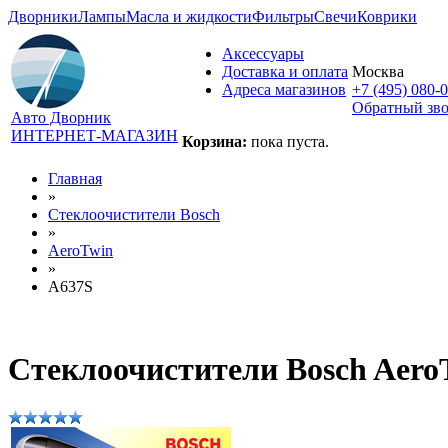
Дворники
Лампы
Масла и жидкости
Фильтры
Свечи
Коврики
Аксессуары
Доставка и оплата
Москва
Адреса магазинов
+7 (495) 080-
Обратный зв
Авто Дворник
ИНТЕРНЕТ-МАГАЗИН
Корзина:
пока пуста.
Главная
»
Стеклоочистители Bosch
»
AeroTwin
»
A637S
Стеклоочистители Bosch Aero