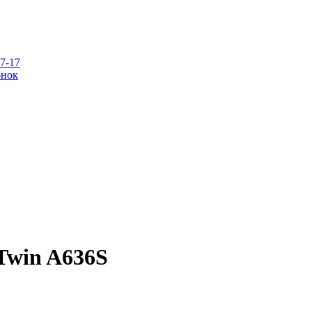
07-17
онок
Twin A636S