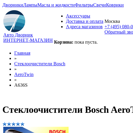
Дворники
Лампы
Масла и жидкости
Фильтры
Свечи
Коврики
Аксессуары
Доставка и оплата
Москва
Адреса магазинов
+7 (495) 080-
Обратный зв
Авто Дворник
ИНТЕРНЕТ-МАГАЗИН
Корзина:
пока пуста.
Главная
»
Стеклоочистители Bosch
»
AeroTwin
»
A636S
Стеклоочистители Bosch Aero