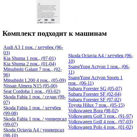
Комплект подходит к машинам
Audi A3 1 пок. / хетчбек (96-
03)
Skoda Octavia A4 / хетчбек (96-
Kia Shuma 1 пок., (97-01)
10)
Kia Shuma 2 пок., (01-04)
SsangYong Actyon 1 пок., (06-
Mitsubishi Galant 7 пок., (92-
11)
96)
SsangYong Actyon Sports 1
Mitsubishi L200 4 пок., (05-09)
пок., (06-11)
Nissan Almera N15 (95-00)
Subaru Forester SG (05-07)
Seat Cordoba 1 пок., (93-02)
Subaru Forester SF (02-04)
Skoda Fabia 1 пок. / седан (99-
Subaru Forester SF (97-02)
07)
Toyota Hilux 7 пок., (05-15)
Skoda Fabia 1 пок. / хетчбек
Volkswagen Bora (98-02)
(99-08)
Volkswagen Golf 3 пок., (91-97)
Skoda Fabia 1 пок. / универсал
Volkswagen Golf 4 пок., (97-03)
(99-07)
Volkswagen Polo 4 пок., (01-02)
Skoda Octavia A4 / универсал
(98-10)