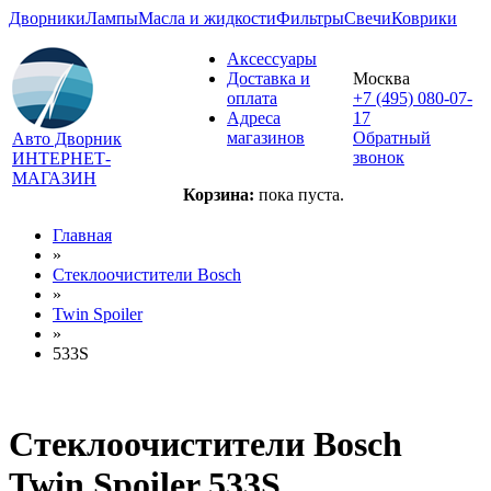
Дворники
Лампы
Масла и жидкости
Фильтры
Свечи
Коврики
Аксессуары
Доставка и
Москва
оплата
+7 (495) 080-07-
Адреса
17
магазинов
Обратный
Авто Дворник
звонок
ИНТЕРНЕТ-
МАГАЗИН
Корзина:
пока пуста.
Главная
»
Стеклоочистители Bosch
»
Twin Spoiler
»
533S
Стеклоочистители Bosch
Twin Spoiler 533S