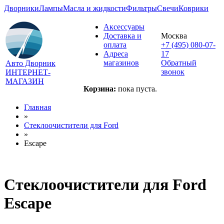
Дворники
Лампы
Масла и жидкости
Фильтры
Свечи
Коврики
Аксессуары
Доставка и
Москва
оплата
+7 (495) 080-07-
Адреса
17
магазинов
Обратный
Авто Дворник
звонок
ИНТЕРНЕТ-
МАГАЗИН
Корзина:
пока пуста.
Главная
»
Стеклоочистители для
Ford
»
Escape
Стеклоочистители для
Ford
Escape