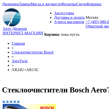
Дворники
Лампы
Масла и жидкости
Фильтры
Свечи
Коврики
Аксессуары
Доставка и оплата
Москва
Адреса магазинов
+7 (495) 080-
Обратный зв
Авто Дворник
ИНТЕРНЕТ-МАГАЗИН
Корзина:
пока пуста.
Главная
»
Стеклоочистители Bosch
»
AeroTwin
»
AR24U+AR13U
Стеклоочистители Bosch Aer