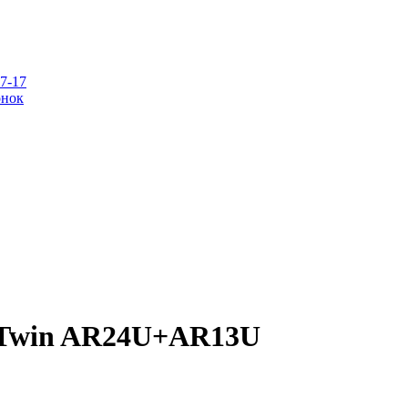
07-17
онок
oTwin AR24U+AR13U