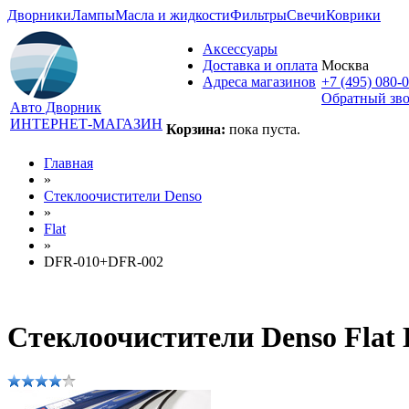
Дворники
Лампы
Масла и жидкости
Фильтры
Свечи
Коврики
Аксессуары
Доставка и оплата
Москва
Адреса магазинов
+7 (495) 080-
Обратный зв
Авто Дворник
ИНТЕРНЕТ-МАГАЗИН
Корзина:
пока пуста.
Главная
»
Стеклоочистители Denso
»
Flat
»
DFR-010+DFR-002
Стеклоочистители Denso Fla