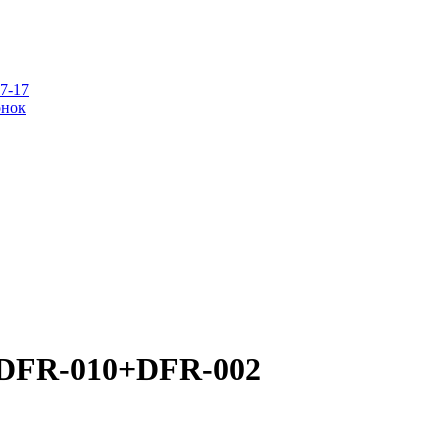
07-17
онок
t DFR-010+DFR-002