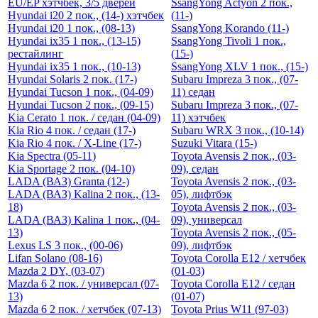
EU/EP хэтчбек, 3/5 дверей
SsangYong Actyon 2 пок.,
Hyundai i20 2 пок., (14-) хэтчбек
(11-)
Hyundai i20 1 пок., (08-13)
SsangYong Korando (11-)
Hyundai ix35 1 пок., (13-15)
SsangYong Tivoli 1 пок.,
рестайлинг
(15-)
Hyundai ix35 1 пок., (10-13)
SsangYong XLV 1 пок., (15-)
Hyundai Solaris 2 пок. (17-)
Subaru Impreza 3 пок., (07-
Hyundai Tucson 1 пок., (04-09)
11) седан
Hyundai Tucson 2 пок., (09-15)
Subaru Impreza 3 пок., (07-
Kia Cerato 1 пок. / cедан (04-09)
11) хэтчбек
Kia Rio 4 пок. / седан (17-)
Subaru WRX 3 пок., (10-14)
Kia Rio 4 пок. / X-Line (17-)
Suzuki Vitara (15-)
Kia Spectra (05-11)
Toyota Avensis 2 пок., (03-
Kia Sportage 2 пок. (04-10)
09), седан
LADA (ВАЗ) Granta (12-)
Toyota Avensis 2 пок., (03-
LADA (ВАЗ) Kalina 2 пок., (13-
05), лифтбэк
18)
Toyota Avensis 2 пок., (03-
LADA (ВАЗ) Kalina 1 пок., (04-
09), универсал
13)
Toyota Avensis 2 пок., (05-
Lexus LS 3 пок., (00-06)
09), лифтбэк
Lifan Solano (08-16)
Toyota Corolla E12 / хетчбек
Mazda 2 DY, (03-07)
(01-03)
Mazda 6 2 пок. / универсал (07-
Toyota Corolla E12 / седан
13)
(01-07)
Mazda 6 2 пок. / хетчбек (07-13)
Toyota Prius W11 (97-03)