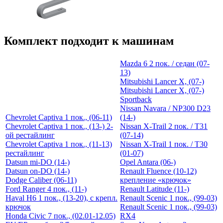
Комплект подходит к машинам
Mazda 6 2 пок. / седан (07-
13)
Mitsubishi Lancer X, (07-)
Mitsubishi Lancer X, (07-)
Sportback
Nissan Navara / NP300 D23
Chevrolet Captiva 1 пок., (06-11)
(14-)
Chevrolet Captiva 1 пок., (13-) 2-
Nissan X-Trail 2 пок. / T31
ой рестайлинг
(07-14)
Chevrolet Captiva 1 пок., (11-13)
Nissan X-Trail 1 пок. / T30
рестайлинг
(01-07)
Datsun mi-DO (14-)
Opel Antara (06-)
Datsun on-DO (14-)
Renault Fluence (10-12)
Dodge Caliber (06-11)
крепление «крючок»
Ford Ranger 4 пок., (11-)
Renault Latitude (11-)
Haval H6 1 пок., (13-20), с крепл.
Renault Scenic 1 пок., (99-03)
крючок
Renault Scenic 1 пок., (99-03)
Honda Civic 7 пок., (02.01-12.05)
RX4