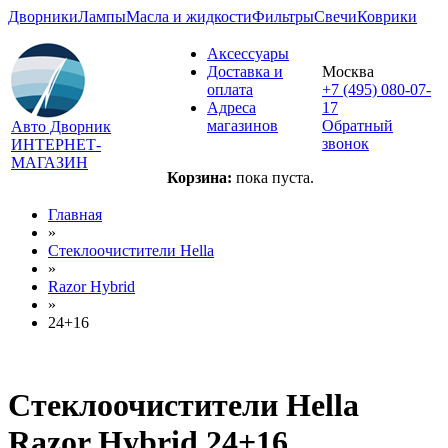
Дворники
Лампы
Масла и жидкости
Фильтры
Свечи
Коврики
Аксессуары
Доставка и
Москва
оплата
+7 (495) 080-07-
Адреса
17
магазинов
Обратный
Авто Дворник
звонок
ИНТЕРНЕТ-
МАГАЗИН
Корзина:
пока пуста.
Главная
»
Стеклоочистители Hella
»
Razor Hybrid
»
24+16
Стеклоочистители Hella
Razor Hybrid 24+16