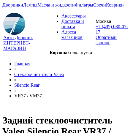
Дворники
Лампы
Масла и жидкости
Фильтры
Свечи
Коврики
Аксессуары
Доставка и
Москва
оплата
+7 (495) 080-07-
Адреса
17
магазинов
Обратный
Авто Дворник
звонок
ИНТЕРНЕТ-
МАГАЗИН
Корзина:
пока пуста.
Главная
»
Стеклоочистители Valeo
»
Silencio Rear
»
VR37 / VM37
Задний стеклоочиститель
Valeo Silencio Rear VR37 /