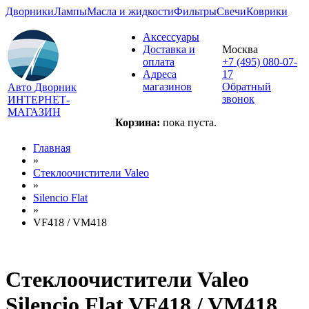
Дворники
Лампы
Масла и жидкости
Фильтры
Свечи
Коврики
Аксессуары
Доставка и
Москва
оплата
+7 (495) 080-07-
Адреса
17
магазинов
Обратный
Авто Дворник
звонок
ИНТЕРНЕТ-
МАГАЗИН
Корзина:
пока пуста.
Главная
»
Стеклоочистители Valeo
»
Silencio Flat
»
VF418 / VM418
Стеклоочистители Valeo
Silencio Flat VF418 / VM418